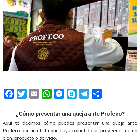
F
T
E
W
M
S
T
S
ac
w
m
h
e
k
el
h
e
itt
ai
at
ss
y
e
ar
¿Cómo presentar una queja ante Profeco?
b
er
l
s
e
p
gr
e
Aquí te decimos cómo puedes presentar una queja ante
o
A
n
e
a
Profeco por una falta que haya cometido un proveedor de un
bien, producto o servicio.