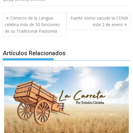
o
p
g
m
k
p
er
Post
Cómicos de la Lengua
Fuerte sismo sacude la CDMX
navigation
celebra más de 50 funciones
este 2 de enero
de su Tradicional Pastorela
Artículos Relacionados