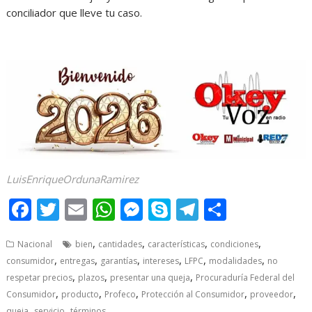
conciliador que lleve tu caso.
LuisEnriqueOrdunaRamirez
F
T
E
W
M
S
T
S
ac
w
m
h
e
k
el
h
,
,
,
,
Nacional
bien
cantidades
características
condiciones
e
itt
ai
at
ss
y
e
ar
,
,
,
,
,
,
consumidor
entregas
garantías
intereses
LFPC
modalidades
no
b
er
l
s
e
p
gr
e
,
,
,
respetar precios
plazos
presentar una queja
Procuraduría Federal del
o
A
n
e
a
,
,
,
,
,
Consumidor
producto
Profeco
Protección al Consumidor
proveedor
,
,
queja
servicio
términos