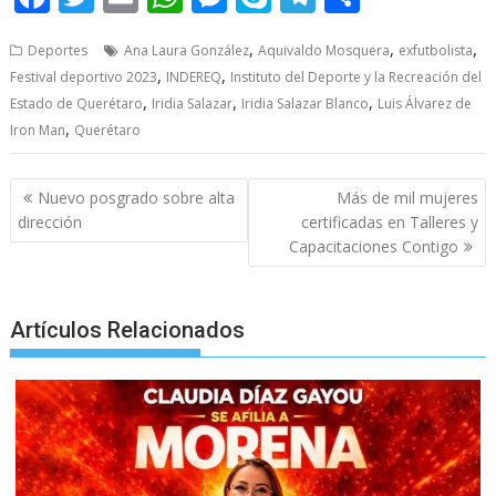
ac
w
m
h
e
k
el
h
,
,
,
Deportes
Ana Laura González
Aquivaldo Mosquera
exfutbolista
e
itt
ai
at
ss
y
e
ar
,
,
Festival deportivo 2023
INDEREQ
Instituto del Deporte y la Recreación del
b
er
l
s
e
p
gr
e
,
,
,
Estado de Querétaro
Iridia Salazar
Iridia Salazar Blanco
Luis Álvarez de
o
A
n
e
a
,
Iron Man
Querétaro
o
p
g
m
Post
k
p
er
Nuevo posgrado sobre alta
Más de mil mujeres
navigation
dirección
certificadas en Talleres y
Capacitaciones Contigo
Artículos Relacionados