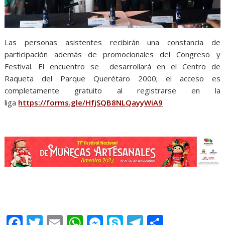
Las personas asistentes recibirán una constancia de
participación además de promocionales del Congreso y
Festival. El encuentro se desarrollará en el Centro de
Raqueta del Parque Querétaro 2000; el acceso es
completamente gratuito al registrarse en la
liga
https://forms.gle/HfjSQB8NLQayyWiA9
F
T
E
W
M
S
T
S