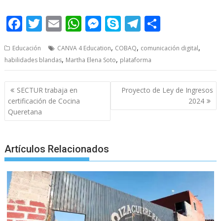
F
T
E
W
M
S
T
S
ac
w
m
h
e
k
el
h
,
,
,
Educación
CANVA 4 Education
COBAQ
comunicación digital
e
itt
ai
at
ss
y
e
ar
,
,
habilidades blandas
Martha Elena Soto
plataforma
b
er
l
s
e
p
gr
e
o
A
n
e
a
Post
SECTUR trabaja en
Proyecto de Ley de Ingresos
o
p
g
m
navigation
certificación de Cocina
2024
Queretana
k
p
er
Artículos Relacionados