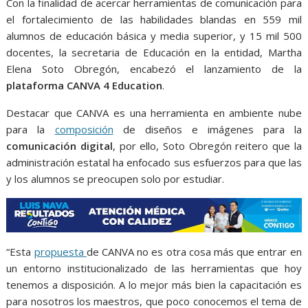
o
p
g
m
Con la finalidad de acercar herramientas de comunicación para
el fortalecimiento de las habilidades blandas en 559 mil
k
p
er
alumnos de educación básica y media superior, y 15 mil 500
docentes, la secretaria de Educación en la entidad, Martha
Elena Soto Obregón, encabezó el lanzamiento de la
plataforma CANVA 4 Education
.
Destacar que CANVA es una herramienta en ambiente nube
para la
composición
de diseños e imágenes para la
comunicación digital
, por ello, Soto Obregón reitero que la
administración estatal ha enfocado sus esfuerzos para que las
y los alumnos se preocupen solo por estudiar.
“Esta
propuesta
de CANVA no es otra cosa más que entrar en
un entorno institucionalizado de las herramientas que hoy
tenemos a disposición. A lo mejor más bien la capacitación es
para nosotros los maestros, que poco conocemos el tema de