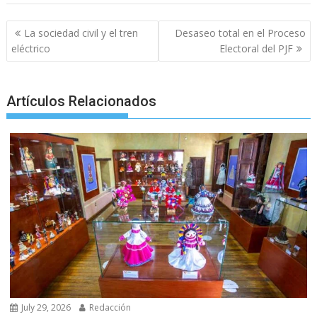
o
p
g
m
Post
k
p
er
La sociedad civil y el tren
Desaseo total en el Proceso
navigation
eléctrico
Electoral del PJF
Artículos Relacionados
July 29, 2026
Redacción