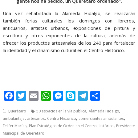
gente nos ha pedido, un Querétaro ordenado”.
Una vez rehabilitada la Alameda Hidalgo, se realizarán
también ferias culturales los domingos con libreros,
anticuarios, artistas urbanos, exposiciones de pintura y
escultura y otros exponentes de la cultura, además de
ofrecer los productos artesanales de los 240 para fortalecer
la identidad y el dinamismo cultural en el Centro Histórico.
de Orden, de Orden, de Orden, de Orden, de Orden, de
Orden, de Orden
F
T
E
W
M
S
T
S
ac
w
m
h
e
k
el
h
,
,
Querétaro
50 espacios en la vía pública
Alameda HIdalgo
e
itt
ai
at
ss
y
e
ar
,
,
,
,
ambulantaje
artesanos
Centro Histórico
comerciantes ambulantes
b
er
l
s
e
p
gr
e
,
,
Felifer Macías
Plan Estratégico de Orden en el Centro Histórico
Presidente
o
A
n
e
a
Municipal de Querétaro