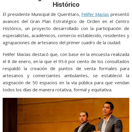
o
A
n
e
a
Histórico
o
p
g
m
El presidente Municipal de Querétaro,
Felifer Macías
presentó
k
p
er
avances del Gran Plan Estratégico de Orden en el Centro
Histórico, un proyecto desarrollado con la participación de
especialistas, académicos, comercio establecido, residentes y
agrupaciones de artesanos del primer cuadro de la ciudad.
Felifer Macías destacó que, con base en la encuesta realizada
el 8 de enero, en la que el 95.6 por ciento de los consultados
respaldó la creación de puntos de venta formales para
artesanos y comerciantes ambulantes, se estableció la
asignación de 50 espacios en la vía pública para que vendan
todos los días de manera rotativa, formal y equitativa.