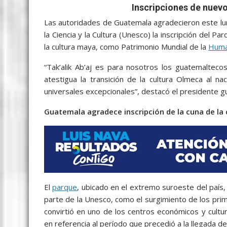
c
i
a
a
s
y
l
a
Inscripciones de nuev
e
t
i
t
s
p
e
r
Las autoridades de Guatemala agradecieron este lun
b
t
l
s
e
e
g
e
la Ciencia y la Cultura (Unesco) la inscripción del P
la cultura maya, como Patrimonio Mundial de la
Huma
o
e
A
n
r
o
r
p
g
a
“Tak’alik Ab’aj es para nosotros los guatemaltecos
atestigua la transición de la cultura Olmeca al n
k
p
e
m
universales excepcionales”, destacó el presidente 
r
Guatemala agradece inscripción de la cuna de l
El
parque
, ubicado en el extremo suroeste del país, 
parte de la Unesco, como el surgimiento de los pri
convirtió en uno de los centros económicos y cult
en referencia al período que precedió a la llegada d