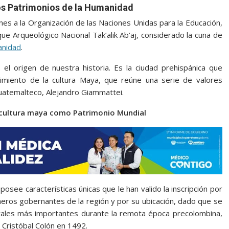
os Patrimonios de la Humanidad
es a la Organización de las Naciones Unidas para la Educación,
arque Arqueológico Nacional Tak’alik Ab’aj, considerado la cuna de
nidad
.
 el origen de nuestra historia. Es la ciudad prehispánica que
acimiento de la cultura Maya, que reúne una serie de valores
guatemalteco, Alejandro Giammattei.
a cultura maya como Patrimonio Mundial
posee características únicas que le han valido la inscripción por
meros gobernantes de la región y por su ubicación, dado que se
urales más importantes durante la remota época precolombina,
e Cristóbal Colón en 1492.