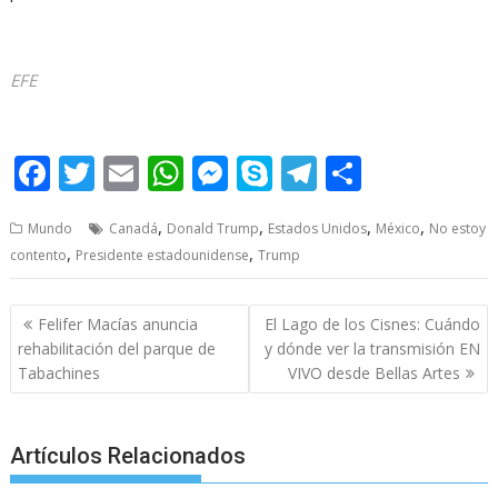
EFE
No estoy No estoy No estoy No estoy
F
T
E
W
M
S
T
S
ac
w
m
h
e
k
el
h
,
,
,
,
Mundo
Canadá
Donald Trump
Estados Unidos
México
No estoy
e
itt
ai
at
ss
y
e
ar
,
,
contento
Presidente estadounidense
Trump
b
er
l
s
e
p
gr
e
o
A
n
e
a
Post
Felifer Macías anuncia
El Lago de los Cisnes: Cuándo
o
p
g
m
navigation
rehabilitación del parque de
y dónde ver la transmisión EN
Tabachines
VIVO desde Bellas Artes
k
p
er
Artículos Relacionados