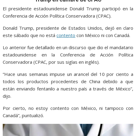
o
A
n
e
a
o
p
g
m
El presidente estadounidense Donald Trump participó en la
Conferencia de Acción Política Conservadora (CPAC).
k
p
er
Donald Trump, presidente de Estados Unidos, dejó en claro
este sábado que no está
contento
con México ni con Canadá.
Lo anterior fue detallado en un discurso que dio el mandatario
estadounidense en la Conferencia de Acción Política
Conservadora (CPAC, por sus siglas en inglés).
“Hace unas semanas impuse un arancel del 10 por ciento a
todos los productos procedentes de China debido a que
están enviando fentanilo a nuestro país a través de México”,
dijo.
Por cierto, no estoy contento con México, ni tampoco con
Canadá”, puntualizó.