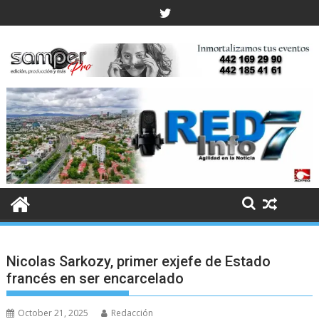
Skip
to
content
Nicolas Sarkozy, primer exjefe de Estado
francés en ser encarcelado
October 21, 2025
Redacción