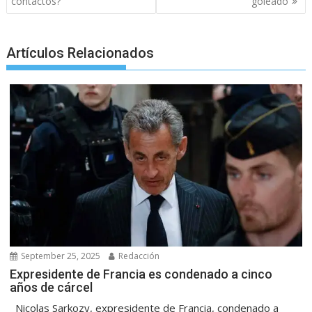
contactos?
goleado
k
p
er
Artículos Relacionados
September 25, 2025
Redacción
Expresidente de Francia es condenado a cinco
años de cárcel
Nicolas Sarkozy, expresidente de Francia, condenado a