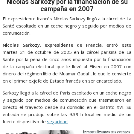
o
A
n
e
a
Nicolas Sarkozy por la financiación de su
o
p
g
m
campaña en 2007
k
p
er
El expresidente francés Nicolas Sarkozy llegó a la cárcel de La
Santé escoltado en un coche negro y seguido por medios de
comunicación.
Nicolas Sarkozy, expresidente de Francia
, entró este
martes 21 de octubre de 2025 en la cárcel parisina de La
Santé por la pena de cinco años impuesta por la financiación
de la campaña electoral que le llevó al Elíseo en 2007 con
dinero del régimen libio de Muamar Gadafi, lo que le convierte
en el primer exjefe de Estado francés en ser encarcelado.
Sarkozy llegó a la cárcel de París escoltado en un coche negro
y seguido por medios de comunicación que trasmitieron en
directo el trayecto desde su domicilio en el distrito XVI. Su
entrada se produjo sobre las 9:39 h local en medio de un
fuerte dispositivo de
seguridad
.