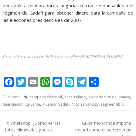
principales colaboradores negociaran con responsables del
régimen de Gadafi para obtener dinero para la campaña de
las elecciones presidenciales de 2007.
Con información de EFE Foto de EFE/EPA/TERESA SUAREZ
Nicolas Sarkozy Nicolas Sarkozy
F
T
E
W
M
S
T
S
ac
w
m
h
e
k
el
h
,
,
,
Mundo
campaña electoral
encarcelado
expresidente de Francia
e
itt
ai
at
ss
y
e
ar
,
,
,
,
financiación
La Santé
Muamar Gadafi
Nicolas Sarkozy
régimen libio
b
er
l
s
e
p
gr
e
o
A
n
e
a
Post
WhatsApp: ¿Cómo ver las
Guillermo Ochoa impone
o
p
g
m
navigation
fotos eliminadas por tus
récord como el portero más