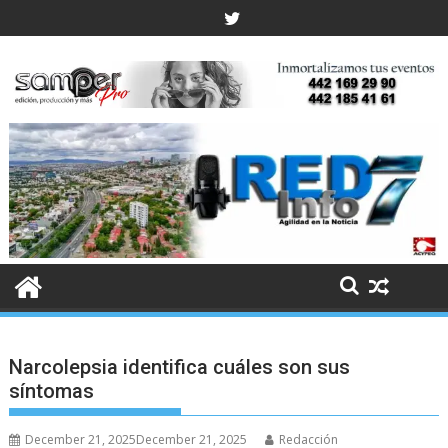
Skip
to
content
Narcolepsia identifica cuáles son sus
síntomas
December 21, 2025
December 21, 2025
Redacción