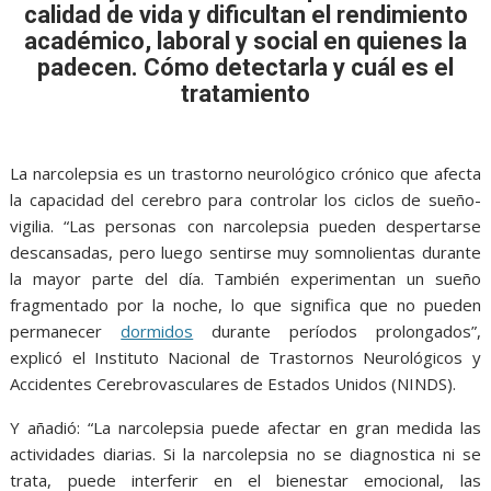
e
t
i
t
s
p
e
r
calidad de vida y dificultan el rendimiento
b
t
l
s
e
e
g
e
académico, laboral y social en quienes la
o
e
A
n
r
padecen. Cómo detectarla y cuál es el
tratamiento
o
r
p
g
a
k
p
e
m
r
La narcolepsia es un trastorno neurológico crónico que afecta
la capacidad del cerebro para controlar los ciclos de sueño-
vigilia. “Las personas con narcolepsia pueden despertarse
descansadas, pero luego sentirse muy somnolientas durante
la mayor parte del día. También experimentan un sueño
fragmentado por la noche, lo que significa que no pueden
permanecer
dormidos
durante períodos prolongados”,
explicó el Instituto Nacional de Trastornos Neurológicos y
Accidentes Cerebrovasculares de Estados Unidos (NINDS).
Y añadió: “La narcolepsia puede afectar en gran medida las
actividades diarias. Si la narcolepsia no se diagnostica ni se
trata, puede interferir en el bienestar emocional, las