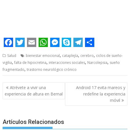
F
T
E
W
M
S
T
S
,
,
,
Salud
bienestar emocional
cataplejía
cerebro
ciclos de sueño-
a
w
m
h
e
k
e
h
,
,
,
,
vigilia
falta de hipocretina
interacciones sociales
Narcolepsia
sueño
c
i
a
a
s
y
l
a
,
fragmentado
trastorno neurológico crónico
e
t
i
t
s
p
e
r
Post
b
t
l
s
e
e
g
e
Atrévete a vivir una
Android 17 evita mareos y
navigation
experiencia de altura en Bernal
redefine la experiencia
o
e
A
n
r
móvil
o
r
p
g
a
k
p
e
m
Artículos Relacionados
r