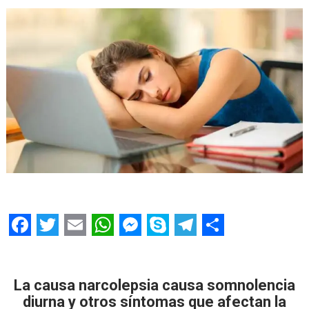
F
T
E
W
M
S
T
S
a
w
m
h
e
k
e
h
c
i
a
a
s
y
l
a
La causa narcolepsia causa somnolencia
diurna y otros síntomas que afectan la