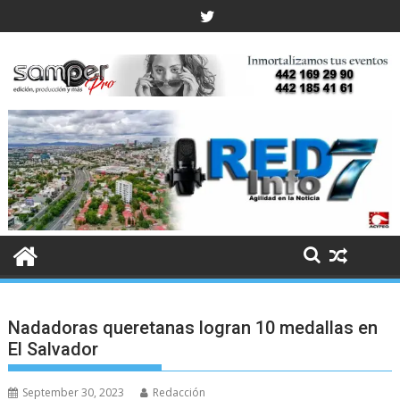
Skip
to
content
Nadadoras queretanas logran 10 medallas en
El Salvador
September 30, 2023
Redacción