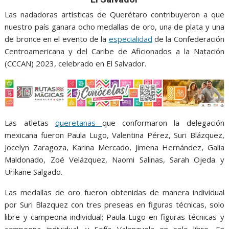
o
A
n
e
a
o
p
g
m
Las nadadoras artísticas de Querétaro contribuyeron a que
nuestro país ganara ocho medallas de oro, una de plata y una
k
p
er
de bronce en el evento de la
especialidad
de la Confederación
Centroamericana y del Caribe de Aficionados a la Natación
(CCCAN) 2023, celebrado en El Salvador.
Las atletas
queretanas
que conformaron la delegación
mexicana fueron Paula Lugo, Valentina Pérez, Suri Blázquez,
Jocelyn Zaragoza, Karina Mercado, Jimena Hernández, Galia
Maldonado, Zoé Velázquez, Naomi Salinas, Sarah Ojeda y
Urikane Salgado.
Las medallas de oro fueron obtenidas de manera individual
por Suri Blazquez con tres preseas en figuras técnicas, solo
libre y campeona individual; Paula Lugo en figuras técnicas y