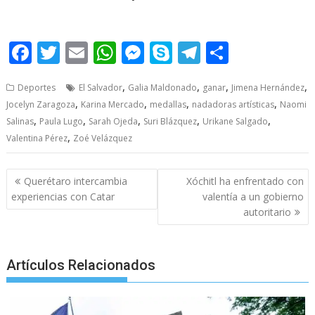
F
T
E
W
M
S
T
S
ac
w
m
h
e
k
el
h
,
,
,
,
Deportes
El Salvador
Galia Maldonado
ganar
Jimena Hernández
e
itt
ai
at
ss
y
e
ar
,
,
,
,
Jocelyn Zaragoza
Karina Mercado
medallas
nadadoras artísticas
Naomi
b
er
l
s
e
p
gr
e
,
,
,
,
,
Salinas
Paula Lugo
Sarah Ojeda
Suri Blázquez
Urikane Salgado
o
A
n
e
a
,
Valentina Pérez
Zoé Velázquez
o
p
g
m
Post
k
p
er
Querétaro intercambia
Xóchitl ha enfrentado con
navigation
experiencias con Catar
valentía a un gobierno
autoritario
Artículos Relacionados