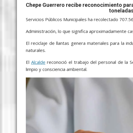
b
er
l
s
e
p
gr
e
Chepe Guerrero recibe reconocimiento para
o
A
n
e
a
toneladas
o
p
g
m
Servicios Públicos Municipales ha recolectado 707.56
k
p
er
Administración, lo que significa aproximadamente casi
El reciclaje de llantas genera materiales para la in
naturales.
El
Alcalde
reconoció el trabajo del personal de la S
limpio y consciencia ambiental.