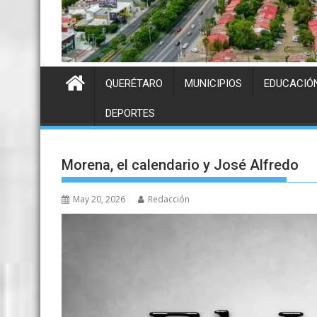
QUERÉTARO
MUNICIPIOS
EDUCACIÓ
DEPORTES
Morena, el calendario y José Alfredo
May 20, 2026
Redacción