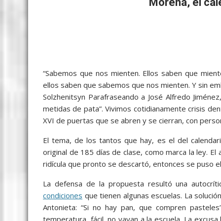
b
er
l
s
e
p
gr
e
Morena, el cal
o
A
n
e
a
o
p
g
m
k
p
er
“Sabemos que nos mienten. Ellos saben que mien
ellos saben que sabemos que nos mienten. Y sin em
Solzhenitsyn Parafraseando a José Alfredo Jiménez,
metidas de pata”. Vivimos cotidianamente crisis den
XVI de puertas que se abren y se cierran, con pers
El tema, de los tantos que hay, es el del calendar
original de 185 días de clase, como marca la ley. El
ridícula que pronto se descartó, entonces se puso el
La defensa de la propuesta resultó una autocríti
condiciones
que tienen algunas escuelas. La solución
Antonieta: “Si no hay pan, que compren pasteles”
temperatura, fácil, no vayan a la escuela. La excusa 