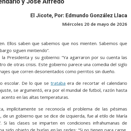
endario y José Alfredo
El Jicote, Por: Edmundo González Llaca
Miércoles 20 de mayo de 2026
ten. Ellos saben que sabemos que nos mienten. Sabemos que
bargo siguen mintiendo”.
 la Presidenta y su gobierno: “Ya agarraron por su cuenta las
tro de otras crisis. Este gobierno parece una comedia del siglo
onajes que corren desorientados como perritos sin dueño.
io escolar. De lo que se
trataba
era de recortar el calendario
 ajuste, se argumentó, era por el mundial de futbol, razón hasta
 acento en las altas temperaturas.
ca, implícitamente se reconocía el problema de las pésimas
, de un gobierno que se dice de izquierda, fue al etilo de María
. Si las clases se imparten en condiciones infrahumanas de
ha sido objeto de burlas en las redes: “Si no tienen para carne,