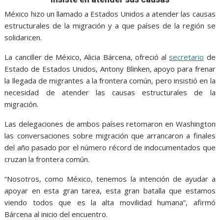
o
A
n
e
a
o
p
g
m
México hizo un llamado a Estados Unidos a atender las causas
estructurales de la migración y a que países de la región se
k
p
er
solidaricen.
La canciller de México, Alicia Bárcena, ofreció al
secretario
de
Estado de Estados Unidos, Antony Blinken, apoyo para frenar
la llegada de migrantes a la frontera común, pero insistió en la
necesidad de atender las causas estructurales de la
migración.
Las delegaciones de ambos países retomaron en Washington
las conversaciones sobre migración que arrancaron a finales
del año pasado por el número récord de indocumentados que
cruzan la frontera común.
“Nosotros, como México, tenemos la intención de ayudar a
apoyar en esta gran tarea, esta gran batalla que estamos
viendo todos que es la alta movilidad humana”, afirmó
Bárcena al inicio del encuentro.