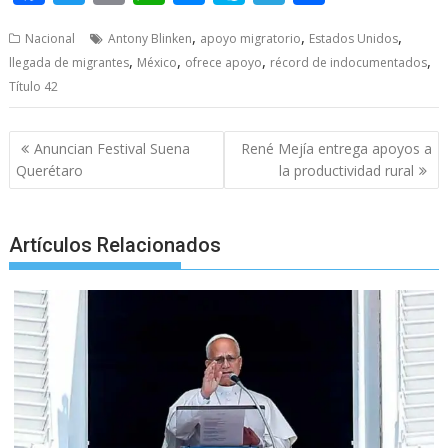
ac
w
m
h
e
k
el
h
,
,
,
Nacional
Antony Blinken
apoyo migratorio
Estados Unidos
e
itt
ai
at
ss
y
e
ar
,
,
,
,
llegada de migrantes
México
ofrece apoyo
récord de indocumentados
b
er
l
s
e
p
gr
e
Título 42
o
A
n
e
a
o
p
g
m
Post
Anuncian Festival Suena
René Mejía entrega apoyos a
navigation
k
p
er
Querétaro
la productividad rural
Artículos Relacionados