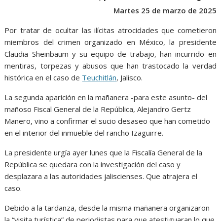
o
p
g
m
Martes 25 de marzo de 2025
k
p
er
Por tratar de ocultar las ilícitas atrocidades que cometieron
miembros del crimen organizado en México, la presidente
Claudia Sheinbaum y su equipo de trabajo, han incurrido en
mentiras, torpezas y abusos que han trastocado la verdad
histórica en el caso de
Teuchitlán
, Jalisco.
La segunda aparición en la mañanera -para este asunto- del
mañoso Fiscal General de la República, Alejandro Gertz
Manero, vino a confirmar el sucio desaseo que han cometido
en el interior del inmueble del rancho Izaguirre.
La presidente urgía ayer lunes que la Fiscalía General de la
República se quedara con la investigación del caso y
desplazara a las autoridades jaliscienses. Que atrajera el
caso.
Debido a la tardanza, desde la misma mañanera organizaron
la “visita turística” de periodistas para que atestiguaran lo que