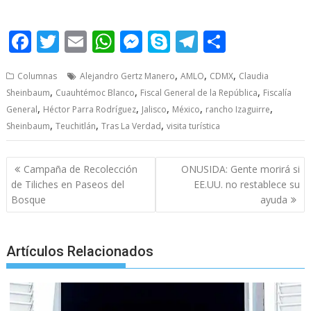
torpezas, torpezas
F
T
E
W
M
S
T
S
ac
w
m
h
e
k
el
h
,
,
,
Columnas
Alejandro Gertz Manero
AMLO
CDMX
Claudia
e
itt
ai
at
ss
y
e
ar
,
,
,
Sheinbaum
Cuauhtémoc Blanco
Fiscal General de la República
Fiscalía
b
er
l
s
e
p
gr
e
,
,
,
,
,
General
Héctor Parra Rodríguez
Jalisco
México
rancho Izaguirre
o
A
n
e
a
,
,
,
Sheinbaum
Teuchitlán
Tras La Verdad
visita turística
o
p
g
m
Post
k
p
er
Campaña de Recolección
ONUSIDA: Gente morirá si
navigation
de Tiliches en Paseos del
EE.UU. no restablece su
Bosque
ayuda
Artículos Relacionados