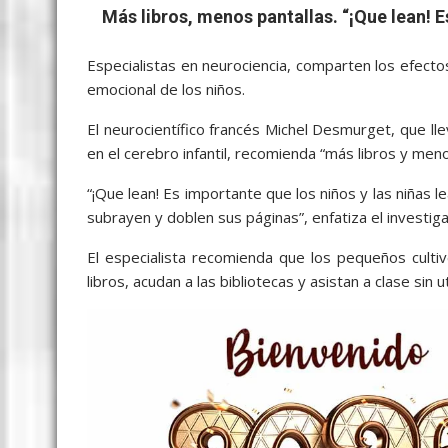
b
er
l
s
e
p
gr
e
Más libros, menos pantallas. “¡Que lean! E
o
A
n
e
a
o
p
g
m
Especialistas en neurociencia, comparten los efectos 
emocional de los niños.
k
p
er
El neurocientífico francés Michel Desmurget, que ll
en el cerebro infantil, recomienda “más libros y meno
“¡Que lean! Es importante que los niños y las niñas l
subrayen y doblen sus páginas”, enfatiza el investi
El especialista recomienda que los pequeños cultiv
libros, acudan a las bibliotecas y asistan a clase sin u