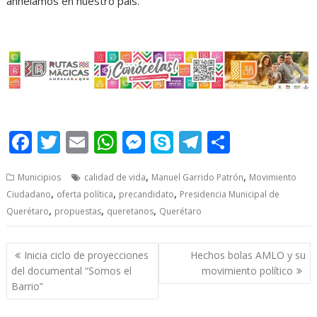
anhelamos en nuestro país.
F
T
E
W
M
S
T
S
ac
w
m
h
e
k
el
h
,
,
Municipios
calidad de vida
Manuel Garrido Patrón
Movimiento
e
itt
ai
at
ss
y
e
ar
,
,
,
Ciudadano
oferta política
precandidato
Presidencia Municipal de
b
er
l
s
e
p
gr
e
,
,
,
Querétaro
propuestas
queretanos
Querétaro
o
A
n
e
a
o
p
g
m
Post
Inicia ciclo de proyecciones
Hechos bolas AMLO y su
navigation
k
p
er
del documental “Somos el
movimiento político
Barrio”