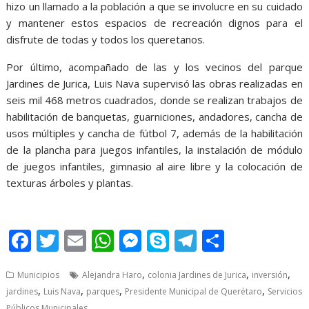
hizo un llamado a la población a que se involucre en su cuidado
y mantener estos espacios de recreación dignos para el
disfrute de todas y todos los queretanos.
Por último, acompañado de las y los vecinos del parque
Jardines de Jurica, Luis Nava supervisó las obras realizadas en
seis mil 468 metros cuadrados, donde se realizan trabajos de
habilitación de banquetas, guarniciones, andadores, cancha de
usos múltiples y cancha de fútbol 7, además de la habilitación
de la plancha para juegos infantiles, la instalación de módulo
de juegos infantiles, gimnasio al aire libre y la colocación de
texturas árboles y plantas.
Luis Nava
F
T
E
W
M
S
T
S
ac
w
m
h
e
k
el
h
,
,
,
Municipios
Alejandra Haro
colonia Jardines de Jurica
inversión
e
itt
ai
at
ss
y
e
ar
,
,
,
,
jardines
Luis Nava
parques
Presidente Municipal de Querétaro
Servicios
b
er
l
s
e
p
gr
e
Públicos Municipales