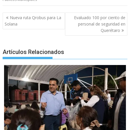
o
A
n
e
a
o
p
g
m
Post
Nueva ruta Qrobus para La
Evaluado 100 por ciento de
navigation
k
p
er
Solana
personal de seguridad en
Querétaro
Artículos Relacionados