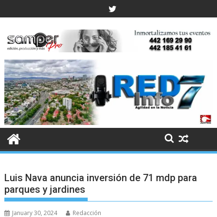
Skip
to
content
Luis Nava anuncia inversión de 71 mdp para
parques y jardines
January 30, 2024
Redacción