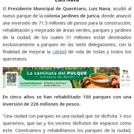
o
A
n
e
a
o
p
g
m
El
Presidente Municipal de Querétaro, Luis Nava
, acudió al
nuevo parque de la
colonia Jardines de Jurica
, donde anunció
k
p
er
una inversión de 71.5 millones de pesos para la construcción,
rehabilitación y mejorado de áreas verdes, parques y jardines
de la ciudad; de los cuales 51 millones están destinados
exclusivamente a parques en las siete delegaciones, con la
finalidad de mejorar la
calidad
de vida de todas y todos los
queretanos.
En cinco años se han rehabilitado 100 parques con una
inversión de 226 millones de pesos.
“Una ciudad con parques es una ciudad que se disfruta. Y eso
queremos, que las y los vecinos disfruten de espacios como
este. Construimos y rehabilitamos los parques de la ciudad,