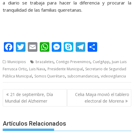
a diario se trabaja para hacer la diferencia y procurar la
tranquilidad de las familias queretanas.
Luis Nava Luis Nava Luis Nava Luis Nava Luis Nava
F
T
E
W
M
S
T
S
ac
w
m
h
e
k
el
h
,
,
,
Municipios
brazaletes
Contigo Prevenimos
CuelgApp
Juan Luis
e
itt
ai
at
ss
y
e
ar
,
,
,
Ferrusca Ortiz
Luis Nava
Presidente Municipal
Secretario de Seguridad
b
er
l
s
e
p
gr
e
,
,
,
Pública Municipal
Somos Querétaro
subcomandancias
videovigilancia
o
A
n
e
a
o
p
g
m
Post
21 de septiembre, Día
Celia Maya movió el tablero
navigation
k
p
er
Mundial del Alzheimer
electoral de Morena
Artículos Relacionados