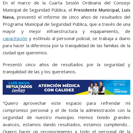
o
A
n
e
a
En el marco de la Cuarta Sesión Ordinaria del Consejo
o
p
g
m
Municipal de Seguridad Pública, el
Presidente Municipal, Luis
k
p
er
Nava,
presentó el Informe de cinco años de resultados del
Programa Municipal de Seguridad Pública, que a través de una
mayor y mejor infraestructura y equipamiento, de
capacitación
y estímulo al personal policial, se trabaja a diario
para hacer la diferencia por la tranquilidad de las familias de la
ciudad que queremos.
Presentó cinco años de resultados por la seguridad y
tranquilidad de las y los queretanos.
“Quiero aprovechar este espacio para refrendar mi
compromiso personal y el de toda la administración con la
seguridad de nuestro municipio. Hemos tenido grandes
avances, estamos dando resultados, estamos cumpliendo…
Quiero hacer un reconocimiento a todo el personal de la