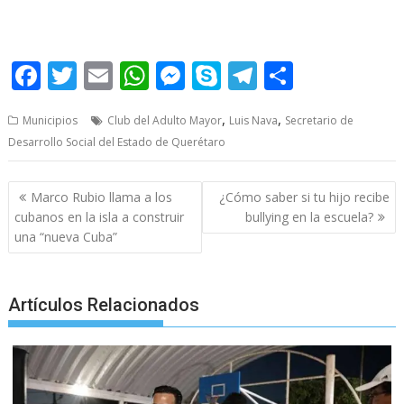
F
T
E
W
M
S
T
S
ac
w
m
h
e
k
el
h
,
,
Municipios
Club del Adulto Mayor
Luis Nava
Secretario de
e
itt
ai
at
ss
y
e
ar
Desarrollo Social del Estado de Querétaro
b
er
l
s
e
p
gr
e
o
A
n
e
a
Post
Marco Rubio llama a los
¿Cómo saber si tu hijo recibe
o
p
g
m
navigation
cubanos en la isla a construir
bullying en la escuela?
una “nueva Cuba”
k
p
er
Artículos Relacionados