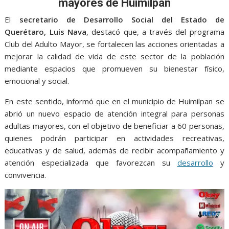
o
A
n
e
a
mayores de Huimilpan
o
p
g
m
El
secretario de Desarrollo Social del Estado de
k
p
er
Querétaro, Luis Nava
, destacó que, a través del programa
Club del Adulto Mayor, se fortalecen las acciones orientadas a
mejorar la calidad de vida de este sector de la población
mediante espacios que promueven su bienestar físico,
emocional y social.
En este sentido, informó que en el municipio de Huimilpan se
abrió un nuevo espacio de atención integral para personas
adultas mayores, con el objetivo de beneficiar a 60 personas,
quienes podrán participar en actividades recreativas,
educativas y de salud, además de recibir acompañamiento y
atención especializada que favorezcan su
desarrollo
y
convivencia.