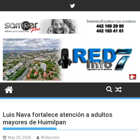
Skip
to
content
Luis Nava fortalece atención a adultos
mayores de Huimilpan
May 20, 2026
Redacción