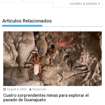
o
e
A
n
r
sociales a turistas
o
r
p
g
a
k
p
e
m
Artículos Relacionados
r
August 6, 2026
Redacción
Cuatro sorprendentes minas para explorar el
pasado de Guanajuato