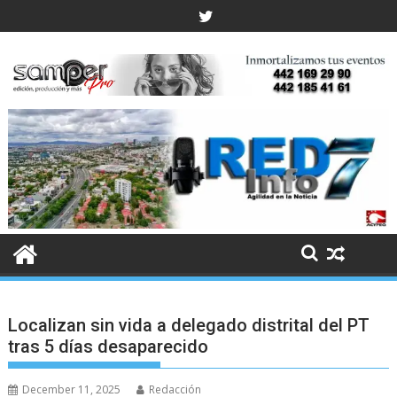
Skip
to
content
Localizan sin vida a delegado distrital del PT
tras 5 días desaparecido
December 11, 2025
Redacción