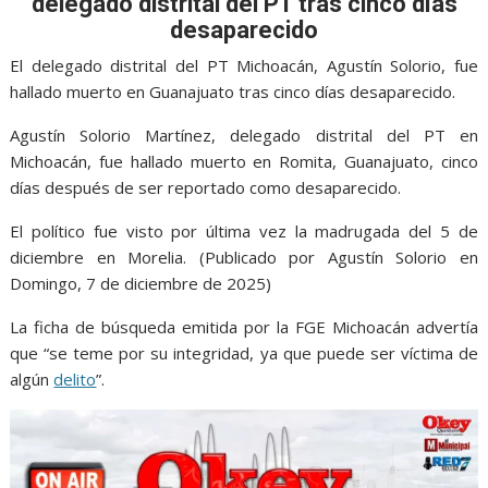
e
t
i
t
s
p
e
r
delegado distrital del PT tras cinco días
desaparecido
b
t
l
s
e
e
g
e
o
e
A
n
r
El delegado distrital del PT Michoacán, Agustín Solorio, fue
hallado muerto en Guanajuato tras cinco días desaparecido.
o
r
p
g
a
k
p
e
m
Agustín Solorio Martínez, delegado distrital del PT en
Michoacán, fue hallado muerto en Romita, Guanajuato, cinco
r
días después de ser reportado como desaparecido.
El político fue visto por última vez la madrugada del 5 de
diciembre en Morelia. (Publicado por Agustín Solorio en
Domingo, 7 de diciembre de 2025)
La ficha de búsqueda emitida por la FGE Michoacán advertía
que “se teme por su integridad, ya que puede ser víctima de
algún
delito
”.