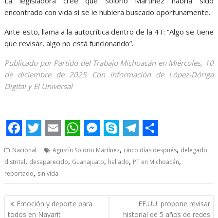
La legisladora cree que Solorio Martínez habría sido
encontrado con vida si se le hubiera buscado oportunamente.
Ante esto, llama a la autocrítica dentro de la 4T: “Algo se tiene
que revisar, algo no está funcionando”.
Publicado por Partido del Trabajo Michoacán en Miércoles, 10
de diciembre de 2025 Con información de López-Dóriga
Digital y El Universal
Localizan Localizan Localizan Localizan
F
T
E
W
M
S
T
S
,
,
Nacional
Agustín Solorio Martínez
cinco días después
delegado
a
w
m
h
e
k
e
h
,
,
,
,
,
distrital
desaparecido
Guanajuato
hallado
PT en Michoacán
c
i
a
a
s
y
l
a
,
reportado
sin vida
e
t
i
t
s
p
e
r
Post
b
t
l
s
e
e
g
e
Emoción y deporte para
EE.UU. propone revisar
navigation
todos en Nayarit
historial de 5 años de redes