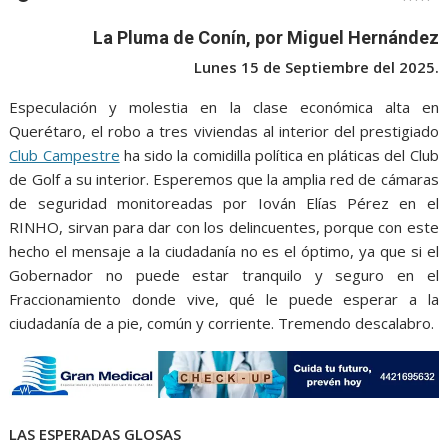
b
t
l
s
e
e
g
e
o
e
A
n
r
La Pluma de Conín, por Miguel Hernández
o
r
p
g
a
Lunes 15 de Septiembre del 2025.
k
p
e
m
Especulación y molestia en la clase económica alta en
r
Querétaro, el robo a tres viviendas al interior del prestigiado
Club Campestre
ha sido la comidilla política en pláticas del Club
de Golf a su interior. Esperemos que la amplia red de cámaras
de seguridad monitoreadas por Iován Elías Pérez en el
RINHO, sirvan para dar con los delincuentes, porque con este
hecho el mensaje a la ciudadanía no es el óptimo, ya que si el
Gobernador no puede estar tranquilo y seguro en el
Fraccionamiento donde vive, qué le puede esperar a la
ciudadanía de a pie, común y corriente. Tremendo descalabro.
LAS ESPERADAS GLOSAS