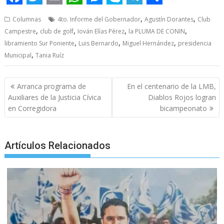
F
T
E
W
M
S
T
S
,
,
Columnas
4to. Informe del Gobernador
Agustín Dorantes
Club
a
w
m
h
e
k
e
h
,
,
,
,
Campestre
club de golf
Iován Elías Pérez
la PLUMA DE CONIN
c
i
a
a
s
y
l
a
,
,
,
libramiento Sur Poniente
Luis Bernardo
Miguel Hernández
presidencia
e
t
,
i
t
s
p
e
r
Municipal
Tania Ruíz
b
t
l
s
e
e
g
e
Post
Arranca programa de
En el centenario de la LMB,
o
e
A
n
r
navigation
Auxiliares de la Justicia Cívica
Diablos Rojos logran
o
r
p
g
a
en Corregidora
bicampeonato
k
p
e
m
r
Artículos Relacionados