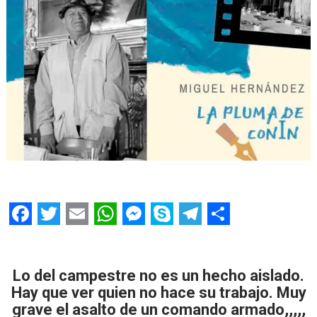
F
T
E
W
M
S
T
S
a
w
m
h
e
k
e
h
c
i
a
a
s
y
l
a
Lo del campestre no es un hecho aislado.
Hay que ver quien no hace su trabajo. Muy
e
t
i
t
s
p
e
r
grave el asalto de un comando armado,,,,,