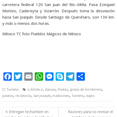
carretera federal 120 San Juan del Río–Xilitla. Pasa Ezequiel
Montes, Cadereyta y Vizarrón. Después toma la desviación
hacia San Joaquín. Desde Santiago de Querétaro, son 136 km.
y más o menos dos horas.
México TC foto Pueblos Mágicos de México
F
T
E
W
M
S
T
S
ac
w
m
h
e
k
el
h
,
,
,
,
Turismo
a dónde ir
danzas
Fiestas
grutas de los Herrera
e
itt
ai
at
ss
y
e
ar
,
,
,
,
,
paseos
río Extoráz
San Joaquín
tradiciones
Turismo
viajes
b
er
l
s
e
p
gr
e
o
A
n
e
a
Post
Entregan techumbre en
Razones para no revisar el