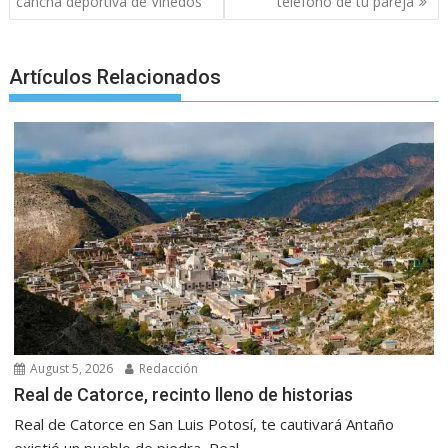
o
p
g
m
navigation
cancha deportiva de Viñedos
teléfono de tu pareja
k
p
er
Artículos Relacionados
August 5, 2026
Redacción
Real de Catorce, recinto lleno de historias
Real de Catorce en San Luis Potosí, te cautivará Antaño
existió un pueblo de piedra, Real...