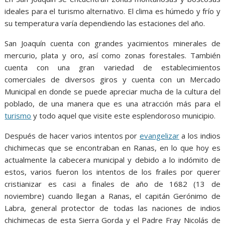
o
A
n
e
a
ideales para el turismo alternativo. El clima es húmedo y frío y
o
p
g
m
su temperatura varía dependiendo las estaciones del año.
k
p
er
San Joaquín cuenta con grandes yacimientos minerales de
mercurio, plata y oro, así como zonas forestales. También
cuenta con una gran variedad de establecimientos
comerciales de diversos giros y cuenta con un Mercado
Municipal en donde se puede apreciar mucha de la cultura del
poblado, de una manera que es una atracción más para el
turismo
y todo aquel que visite este esplendoroso municipio.
Después de hacer varios intentos por
evangelizar
a los indios
chichimecas que se encontraban en Ranas, en lo que hoy es
actualmente la cabecera municipal y debido a lo indómito de
estos, varios fueron los intentos de los frailes por querer
cristianizar es casi a finales de año de 1682 (13 de
noviembre) cuando llegan a Ranas, el capitán Gerónimo de
Labra, general protector de todas las naciones de indios
chichimecas de esta Sierra Gorda y el Padre Fray Nicolás de