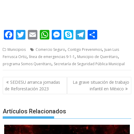
La SSPMQ La SSPMQ
F
T
E
W
M
S
T
S
ac
w
m
h
e
k
el
h
,
,
Municipios
Comercio Seguro
Contigo Prevenimos
Juan Luis
e
itt
ai
at
ss
y
e
ar
,
,
,
Ferrusca Ortiz
línea de emergencias 9-1-1
Municipio de Querétaro
b
er
l
s
e
p
gr
e
,
programa Somos Querétaro
Secretaría de Seguridad Pública Municipal
o
A
n
e
a
o
p
g
m
Post
SEDESU arranca jornadas
La grave situación de trabajo
navigation
k
p
er
de Reforestación 2023
infantil en México
Artículos Relacionados