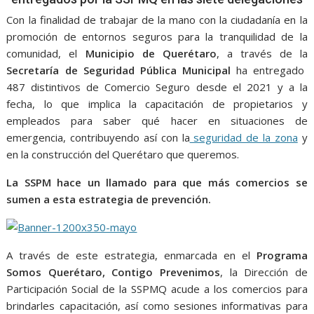
o
A
n
e
a
o
p
g
m
Con la finalidad de trabajar de la mano con la ciudadanía en la
promoción de entornos seguros para la tranquilidad de la
k
p
er
comunidad, el
Municipio de Querétaro
, a través de la
Secretaría de Seguridad Pública Municipal
ha entregado
487 distintivos de Comercio Seguro desde el 2021 y a la
fecha, lo que implica la capacitación de propietarios y
empleados para saber qué hacer en situaciones de
emergencia, contribuyendo así con la
seguridad de la zona
y
en la construcción del Querétaro que queremos.
La SSPM hace un llamado para que más comercios se
sumen a esta estrategia de prevención.
A través de este estrategia, enmarcada en el
Programa
Somos Querétaro, Contigo Prevenimos
, la Dirección de
Participación Social de la SSPMQ acude a los comercios para
brindarles capacitación, así como sesiones informativas para