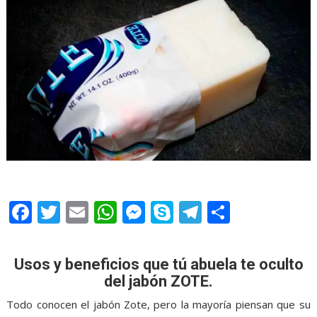
F
T
E
W
M
S
T
S
ac
w
m
h
e
k
el
h
e
itt
ai
at
ss
y
e
ar
Usos y beneficios que tú abuela te oculto
b
er
l
s
e
p
gr
e
del jabón ZOTE.
o
A
n
e
a
Todo conocen el jabón Zote, pero la mayoría piensan que su