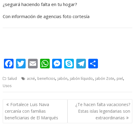
¿seguirá haciendo falta en tu hogar?
Con información de agencias foto cortesía
F
T
E
W
M
S
T
S
ac
w
m
h
e
k
el
h
,
,
,
,
,
,
Salud
acné
beneficios
jabón
jabón líquido
jabón Zote
piel
e
itt
ai
at
ss
y
e
ar
Usos
b
er
l
s
e
p
gr
e
o
A
n
e
a
Post
Fortalece Luis Nava
¿Te hacen falta vacaciones?
o
p
g
m
navigation
cercanía con familias
Estas islas legendarias son
beneficiarias de El Marqués
extraordinarias
k
p
er