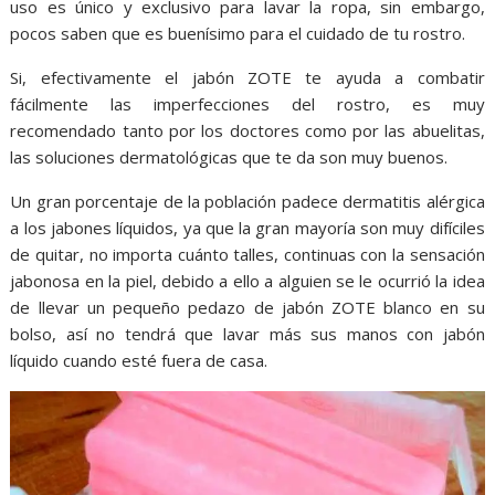
o
p
g
m
uso es único y exclusivo para lavar la ropa, sin embargo,
pocos saben que es buenísimo para el cuidado de tu rostro.
k
p
er
Si, efectivamente el jabón ZOTE te ayuda a combatir
fácilmente las imperfecciones del rostro, es muy
recomendado tanto por los doctores como por las abuelitas,
las soluciones dermatológicas que te da son muy buenos.
Un gran porcentaje de la población padece dermatitis alérgica
a los jabones líquidos, ya que la gran mayoría son muy difíciles
de quitar, no importa cuánto talles, continuas con la sensación
jabonosa en la piel, debido a ello a alguien se le ocurrió la idea
de llevar un pequeño pedazo de jabón ZOTE blanco en su
bolso, así no tendrá que lavar más sus manos con jabón
líquido cuando esté fuera de casa.