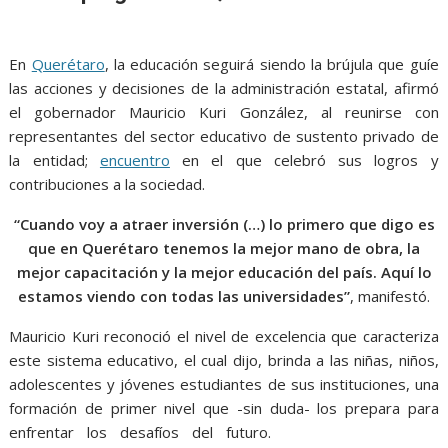
o
A
n
e
a
o
p
g
m
k
p
er
En
Querétaro
, la educación seguirá siendo la brújula que guíe
las acciones y decisiones de la administración estatal, afirmó
el gobernador Mauricio Kuri González, al reunirse con
representantes del sector educativo de sustento privado de
la entidad;
encuentro
en el que celebró sus logros y
contribuciones a la sociedad.
“Cuando voy a atraer inversión (…) lo primero que digo es
que en Querétaro tenemos la mejor mano de obra, la
mejor capacitación y la mejor educación del país. Aquí lo
estamos viendo con todas las universidades”
, manifestó.
Mauricio Kuri reconoció el nivel de excelencia que caracteriza
este sistema educativo, el cual dijo, brinda a las niñas, niños,
adolescentes y jóvenes estudiantes de sus instituciones, una
formación de primer nivel que -sin duda- los prepara para
enfrentar los desafíos del futuro.
prioritaria, prioritaria,