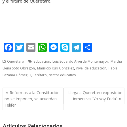
y el futuro de Querétaro.
F
T
E
W
M
S
T
S
ac
w
m
h
e
k
el
h
,
,
Querétaro
educación
Luis Eduardo Alverde Montemayor
Martha
e
itt
ai
at
ss
y
e
ar
,
,
,
Elena Soto Obregón
Mauricio Kuri González
nivel de educación
Paola
b
er
l
s
e
p
gr
e
,
,
Lezama Gómez
Querétaro
sector educativo
o
A
n
e
a
o
p
g
m
Post
Reformas a la Constitución
Llega a Querétaro exposición
navigation
k
p
er
no se imponen, se acuerdan:
inmersiva “Yo soy Frida”
Felifer
Artículos Relacionados