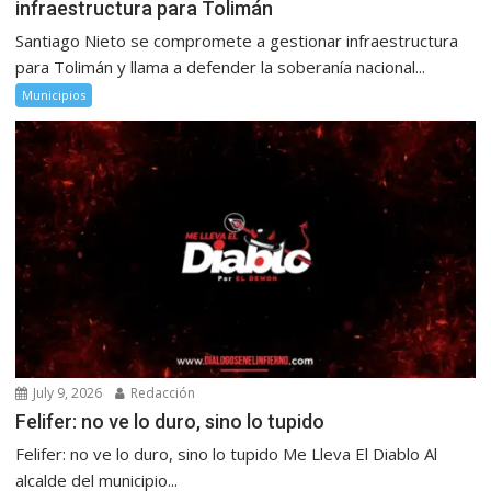
infraestructura para Tolimán
Santiago Nieto se compromete a gestionar infraestructura
para Tolimán y llama a defender la soberanía nacional...
Municipios
July 9, 2026
Redacción
Felifer: no ve lo duro, sino lo tupido
Felifer: no ve lo duro, sino lo tupido Me Lleva El Diablo Al
alcalde del municipio...