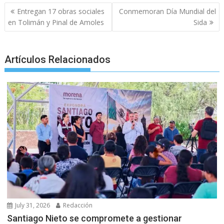
k
p
er
Post
Entregan 17 obras sociales
Conmemoran Día Mundial del
navigation
en Tolimán y Pinal de Amoles
Sida
Artículos Relacionados
July 31, 2026
Redacción
Santiago Nieto se compromete a gestionar