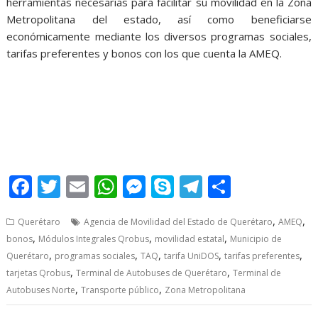
herramientas necesarias para facilitar su movilidad en la Zona
Metropolitana del estado, así como beneficiarse
económicamente mediante los diversos programas sociales,
tarifas preferentes y bonos con los que cuenta la AMEQ.
Módulos Qrobus, Módulos Qrobus, Módulos Qrobus, Módulos
Qrobus
F
T
E
W
M
S
T
S
ac
w
m
h
e
k
el
h
,
,
Querétaro
Agencia de Movilidad del Estado de Querétaro
AMEQ
e
itt
ai
at
ss
y
e
ar
,
,
,
bonos
Módulos Integrales Qrobus
movilidad estatal
Municipio de
b
er
l
s
e
p
gr
e
,
,
,
,
,
Querétaro
programas sociales
TAQ
tarifa UniDOS
tarifas preferentes
o
A
n
e
a
,
,
tarjetas Qrobus
Terminal de Autobuses de Querétaro
Terminal de
,
,
Autobuses Norte
Transporte público
Zona Metropolitana
o
p
g
m