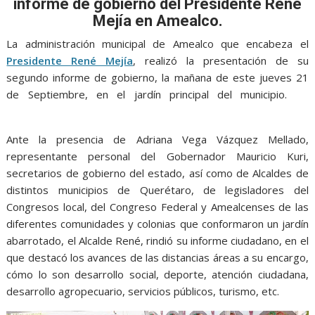
o
A
n
e
a
informe de gobierno del
Presidente René
o
p
g
m
Mejía en Amealco.
k
p
er
La administración municipal de Amealco que encabeza el
Presidente René Mejía
, realizó la presentación de su
segundo informe de gobierno, la mañana de este jueves 21
de Septiembre, en el jardín principal del municipio.
de
gobierno, de gobierno
Ante la presencia de Adriana Vega Vázquez Mellado,
representante personal del Gobernador Mauricio Kuri,
secretarios de gobierno del estado, así como de Alcaldes de
distintos municipios de Querétaro, de legisladores del
Congresos local, del Congreso Federal y Amealcenses de las
diferentes comunidades y colonias que conformaron un jardín
abarrotado, el Alcalde René, rindió su informe ciudadano, en el
que destacó los avances de las distancias áreas a su encargo,
cómo lo son desarrollo social, deporte, atención ciudadana,
desarrollo agropecuario, servicios públicos, turismo, etc.