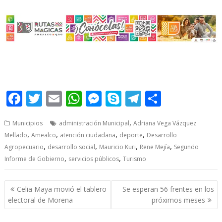
F
T
E
W
M
S
T
S
ac
w
m
h
e
k
el
h
,
Municipios
administración Municipal
Adriana Vega Vázquez
e
itt
ai
at
ss
y
e
ar
,
,
,
,
Mellado
Amealco
atención ciudadana
deporte
Desarrollo
b
er
l
s
e
p
gr
e
,
,
,
,
Agropecuario
desarrollo social
Mauricio Kuri
Rene Mejía
Segundo
o
A
n
e
a
,
,
Informe de Gobierno
servicios públicos
Turismo
o
p
g
m
Post
k
p
er
Celia Maya movió el tablero
Se esperan 56 frentes en los
navigation
electoral de Morena
próximos meses