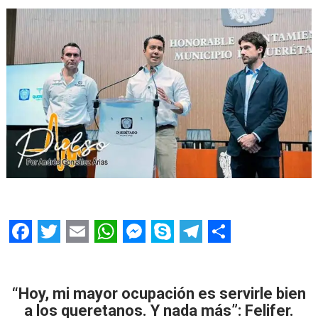
F
T
E
W
M
S
T
S
a
w
m
h
e
k
e
h
c
i
a
a
s
y
l
a
“Hoy, mi mayor ocupación es servirle bien
a los queretanos. Y nada más”: Felifer.