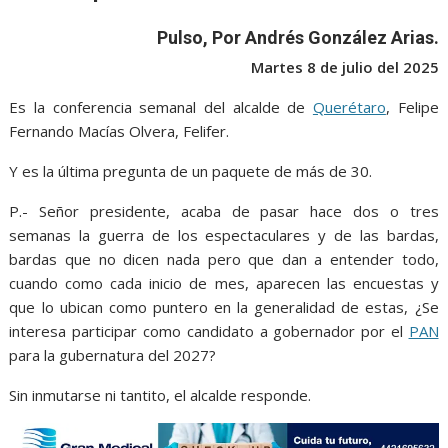
e
t
i
t
s
p
e
r
b
t
l
s
e
e
g
e
Pulso, Por Andrés González Arias.
o
e
A
n
r
Martes 8 de julio del 2025
o
r
p
g
a
Es la conferencia semanal del alcalde de
Querétaro
, Felipe
k
p
e
m
Fernando Macías Olvera, Felifer.
r
Y es la última pregunta de un paquete de más de 30.
P.- Señor presidente, acaba de pasar hace dos o tres
semanas la guerra de los espectaculares y de las bardas,
bardas que no dicen nada pero que dan a entender todo,
cuando como cada inicio de mes, aparecen las encuestas y
que lo ubican como puntero en la generalidad de estas, ¿Se
interesa participar como candidato a gobernador por el
PAN
para la gubernatura del 2027?
Sin inmutarse ni tantito, el alcalde responde.