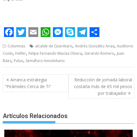
mi mayor, mi mayor, mi mayor, mi mayor, mi mayor, mi mayor,
mi mayor
F
T
E
W
M
S
T
S
,
,
Columnas
alcalde de Querétaro
Andrés González Arias
Auditorio
a
w
m
h
e
k
e
h
,
,
,
,
Conín
Felifer
Felipe Fernando Macías Olvera
Gerardo Romero
Juan
c
i
a
a
s
y
l
a
,
,
Báez
Pulso
Semáforo Inmobiliario
e
t
i
t
s
p
e
r
Post
b
t
l
s
e
e
g
e
Arranca estrategia
Reducción de jornada laboral
navigation
“Pirámides Cerca de Ti”
costaría más de 65 mil pesos
o
e
A
n
r
por trabajador
o
r
p
g
a
k
p
e
m
Artículos Relacionados
r