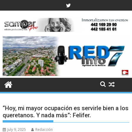
Skip
to
content
“Hoy, mi mayor ocupación es servirle bien a los
queretanos. Y nada más”: Felifer.
July 9, 2025
Redacción