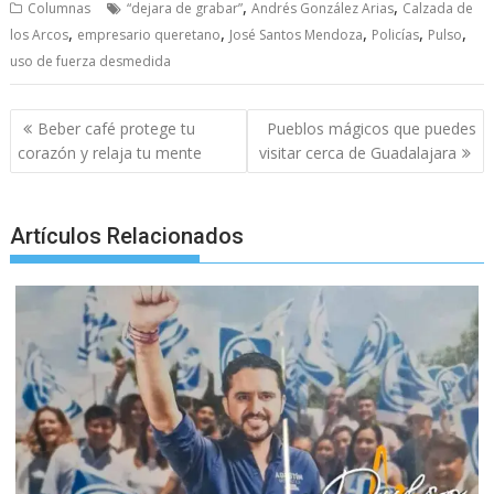
,
,
Columnas
“dejara de grabar”
Andrés González Arias
Calzada de
e
itt
ai
at
ss
y
e
ar
,
,
,
,
,
los Arcos
empresario queretano
José Santos Mendoza
Policías
Pulso
b
er
l
s
e
p
gr
e
uso de fuerza desmedida
o
A
n
e
a
o
p
g
m
Post
Beber café protege tu
Pueblos mágicos que puedes
navigation
k
p
er
corazón y relaja tu mente
visitar cerca de Guadalajara
Artículos Relacionados