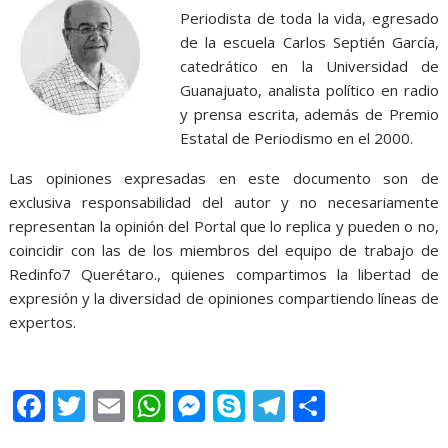
Periodista de toda la vida, egresado
de la escuela Carlos Septién García,
catedrático en la Universidad de
Guanajuato, analista político en radio
y prensa escrita, además de Premio
Estatal de Periodismo en el 2000.
Las opiniones expresadas en este documento son de
exclusiva responsabilidad del autor y no necesariamente
representan la opinión del Portal que lo replica y pueden o no,
coincidir con las de los miembros del equipo de trabajo de
Redinfo7 Querétaro., quienes compartimos la libertad de
expresión y la diversidad de opiniones compartiendo líneas de
expertos.
golpea a, golpea a, golpea a, golpea a, golpea a, golpea a,
F
T
E
W
M
S
T
S
ac
w
m
h
e
k
el
h