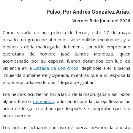
o
A
n
e
a
o
p
g
m
Pulso, Por Andrés González Arias.
k
p
er
Viernes 5 de Junio del 2026
Como sacado de una película de terror, este 17 de mayo
pasado, un grupo de al menos siete policías municipales y a
deshoras de la madrugada, detienen a conocido empresario
queretano de nombre José Santos Mendoza, quién
acompañado por su esposa, fueron detenidos con lujo de
violencia en la
Calzada de Los Arcos
, dejándole a él la pierna
izquierda sumamente golpeada, mientras que a su esposa la
esposaron aduciendo que, “dejara de grabar”.
Los hechos ocurrieron hacia las 3 de la madrugada y sin razón
alguna fueron
detenidos
, aduciendo que la pareja llevaba un
arma de fuego, cuestión que después se comprobó que eso
no era verdad.
Los policías actuaron con uso de fuerza desmedida puesto