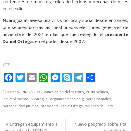
centenares de muertos, miles de heridos y decenas de miles
en el exilio.
Nicaragua atraviesa una crisis política y social desde entonces,
que se acentuó tras las cuestionadas elecciones generales de
noviembre de 2021 en las que fue reelegido el
presidente
Daniel Ortega
, en el poder desde 2007.
EFE
F
T
E
W
M
S
T
S
ac
w
m
h
e
k
el
h
,
,
,
Mundo
25 ONG
cancelación del registro
crisis política
e
itt
ai
at
ss
y
e
ar
,
,
,
incumplimiento
Nicaragua
organizaciones no gubernamentales
b
er
l
s
e
p
gr
e
,
,
personalidad jurídica
presidente Daniel Ortega
sin fines de lucro
o
A
n
e
a
o
p
g
m
Post
Entregan equipamiento a
Nuevo posgrado sobre alta
navigation
personal de la SSPMQ
dirección