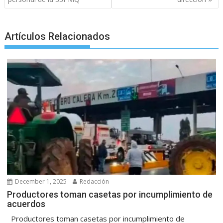
k
p
er
Artículos Relacionados
December 1, 2025
Redacción
Productores toman casetas por incumplimiento de
acuerdos
Productores toman casetas por incumplimiento de