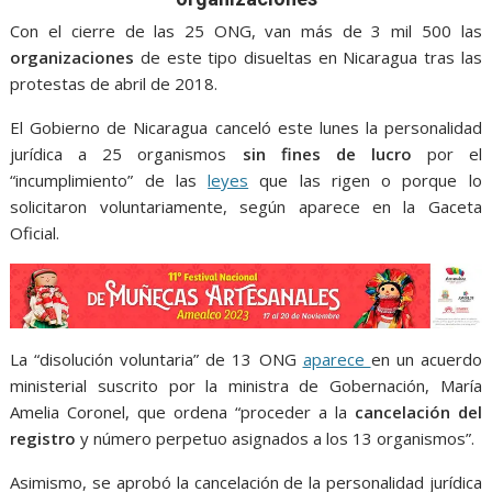
o
A
n
e
a
o
p
g
m
Con el cierre de las 25 ONG, van más de 3 mil 500 las
organizaciones
de este tipo disueltas en Nicaragua tras las
k
p
er
protestas de abril de 2018.
El Gobierno de Nicaragua canceló este lunes la personalidad
jurídica a 25 organismos
sin fines de lucro
por el
“incumplimiento” de las
leyes
que las rigen o porque lo
solicitaron voluntariamente, según aparece en la Gaceta
Oficial.
La “disolución voluntaria” de 13 ONG
aparece
en un acuerdo
ministerial suscrito por la ministra de Gobernación, María
Amelia Coronel, que ordena “proceder a la
cancelación del
registro
y número perpetuo asignados a los 13 organismos”.
Asimismo, se aprobó la cancelación de la personalidad jurídica