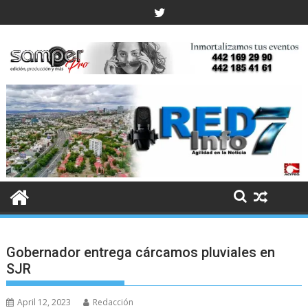
Skip
to
content
Gobernador entrega cárcamos pluviales en
SJR
April 12, 2023
Redacción