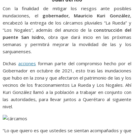
o
A
n
e
a
o
p
g
m
Con la finalidad de mitigar los riesgos ante posibles
inundaciones, el
gobernador, Mauricio Kuri González
,
k
p
er
encabezó la entrega de los cárcamos pluviales “La Rueda” y
“Los Nogales”, además del anuncio de la
construcción del
puente San Isidro,
obra que dará inicio en las próximas
semanas y permitirá mejorar la movilidad de las y los
sanjuanenses.
Dichas
acciones
forman parte del compromiso hecho por el
Gobernador en octubre de 2021, esto tras las inundaciones
que hubo en la zona y que afectaron el patrimonio de las y los
vecinos de los fraccionamientos La Rueda y Los Nogales. Ahí
Kuri González llamó a la población a trabajar en conjunto con
las autoridades, para llevar juntos a Querétaro al siguiente
nivel.
“Lo que quiero es que ustedes se sientan acompañados y que