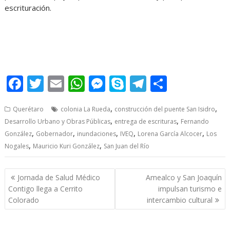
escrituración.
cárcamos cárcamos cárcamos cárcamos cárcamos cárcamos
cárcamos
F
T
E
W
M
S
T
S
ac
w
m
h
e
k
el
h
,
,
Querétaro
colonia La Rueda
construcción del puente San Isidro
e
itt
ai
at
ss
y
e
ar
,
,
Desarrollo Urbano y Obras Públicas
entrega de escrituras
Fernando
b
er
l
s
e
p
gr
e
,
,
,
,
,
González
Gobernador
inundaciones
IVEQ
Lorena García Alcocer
Los
o
A
n
e
a
,
,
Nogales
Mauricio Kuri González
San Juan del Río
o
p
g
m
Post
k
p
er
Jornada de Salud Médico
Amealco y San Joaquín
navigation
Contigo llega a Cerrito
impulsan turismo e
Colorado
intercambio cultural