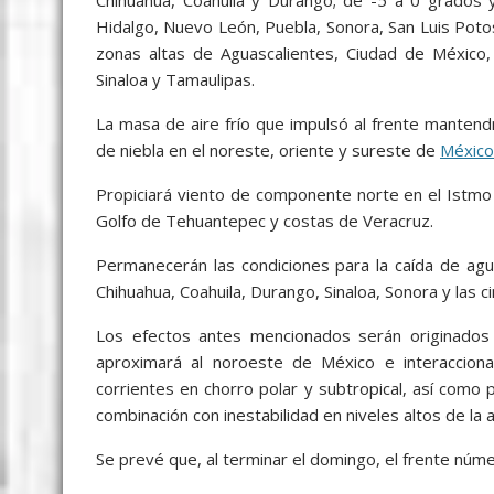
Chihuahua, Coahuila y Durango; de -5 a 0 grados 
Hidalgo, Nuevo León, Puebla, Sonora, San Luis Potos
zonas altas de Aguascalientes, Ciudad de México, 
Sinaloa y Tamaulipas.
La masa de aire frío que impulsó al frente mantend
de niebla en el noreste, oriente y sureste de
México
Propiciará viento de componente norte en el Istmo
Golfo de Tehuantepec y costas de Veracruz.
Permanecerán las condiciones para la caída de aguan
Chihuahua, Coahuila, Durango, Sinaloa, Sonora y las 
Los efectos antes mencionados serán originados p
aproximará al noroeste de México e interaccionar
corrientes en chorro polar y subtropical, así como
combinación con inestabilidad en niveles altos de la 
Se prevé que, al terminar el domingo, el frente núme