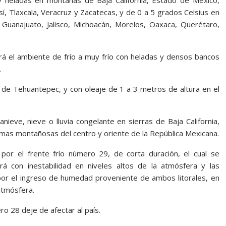
y heladas en montañas de Baja California, Estado de México,
í, Tlaxcala, Veracruz y Zacatecas, y de 0 a 5 grados Celsius en
Guanajuato, Jalisco, Michoacán, Morelos, Oaxaca, Querétaro,
rá el ambiente de frío a muy frío con heladas y densos bancos
.
 de Tehuantepec, y con oleaje de 1 a 3 metros de altura en el
ieve, nieve o lluvia congelante en sierras de Baja California,
cimas montañosas del centro y oriente de la República Mexicana.
or el frente frío número 29, de corta duración, el cual se
á con inestabilidad en niveles altos de la atmósfera y las
 por el ingreso de humedad proveniente de ambos litorales, en
atmósfera.
ro 28 deje de afectar al país.