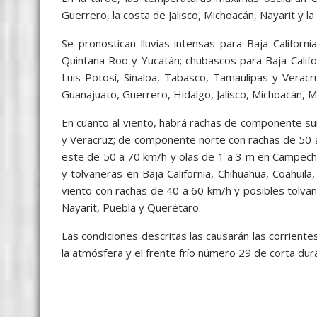
Guerrero, la costa de Jalisco, Michoacán, Nayarit y
Se pronostican lluvias intensas para Baja Califor
Quintana Roo y Yucatán; chubascos para Baja Califo
Luis Potosí, Sinaloa, Tabasco, Tamaulipas y Veracr
Guanajuato, Guerrero, Hidalgo, Jalisco, Michoacán, M
En cuanto al viento, habrá rachas de componente su
y Veracruz; de componente norte con rachas de 50 
este de 50 a 70 km/h y olas de 1 a 3 m en Campech
y tolvaneras en Baja California, Chihuahua, Coahuil
viento con rachas de 40 a 60 km/h y posibles tolvan
Nayarit, Puebla y Querétaro.
Las condiciones descritas las causarán las corrientes
la atmósfera y el frente frío número 29 de corta dura
frío 29 frío 29 frío 29 frío 29 frío 29 frío 29 frío 29 fr