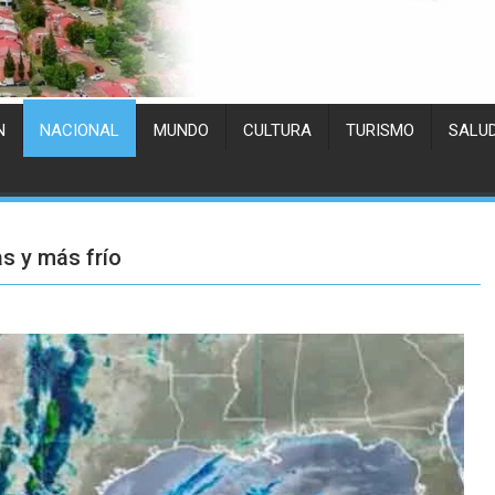
N
NACIONAL
MUNDO
CULTURA
TURISMO
SALU
as y más frío