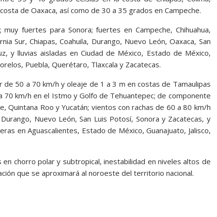
 la costa de Oaxaca, así como de 30 a 35 grados en Campeche.
nia; muy fuertes para Sonora; fuertes en Campeche, Chihuahua,
rnia Sur, Chiapas, Coahuila, Durango, Nuevo León, Oaxaca, San
uz, y lluvias aisladas en Ciudad de México, Estado de México,
orelos, Puebla, Querétaro, Tlaxcala y Zacatecas.
r de 50 a 70 km/h y oleaje de 1 a 3 m en costas de Tamaulipas
a 70 km/h en el Istmo y Golfo de Tehuantepec; de componente
e, Quintana Roo y Yucatán; vientos con rachas de 60 a 80 km/h
a, Durango, Nuevo León, San Luis Potosí, Sonora y Zacatecas, y
eras en Aguascalientes, Estado de México, Guanajuato, Jalisco,
 en chorro polar y subtropical, inestabilidad en niveles altos de
ción que se aproximará al noroeste del territorio nacional.
ío 29 frío 29 frío 29