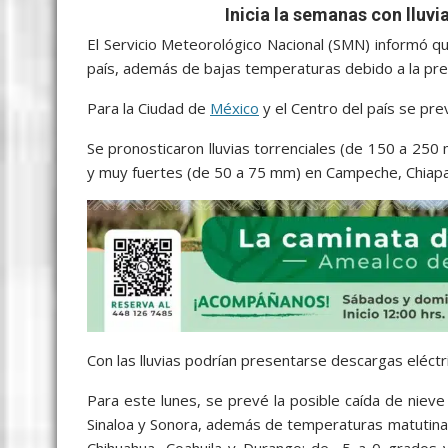
c
i
a
a
s
y
l
a
Inicia la semanas con lluvia
e
t
i
t
s
p
e
r
El Servicio Meteorológico Nacional (SMN) informó qu
b
t
l
s
e
e
g
e
país, además de bajas temperaturas debido a la pres
o
e
A
n
r
Para la Ciudad de
México
y el Centro del país se prev
o
r
p
g
a
Se pronosticaron lluvias torrenciales (de 150 a 250
k
p
e
m
y muy fuertes (de 50 a 75 mm) en Campeche, Chiapa
r
Con las lluvias podrían presentarse descargas eléctr
Para este lunes, se prevé la posible caída de nieve
Sinaloa y Sonora, además de temperaturas matutinas