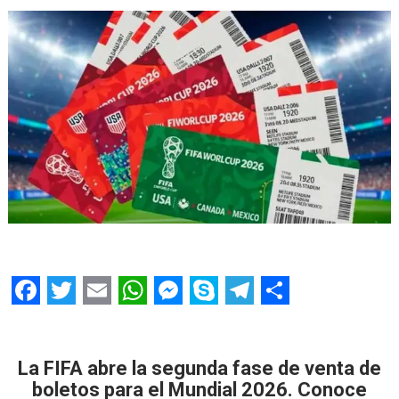
F
T
E
W
M
S
T
S
a
w
m
h
e
k
e
h
c
i
a
a
s
y
l
a
La FIFA abre la segunda fase de venta de
boletos para el Mundial 2026. Conoce