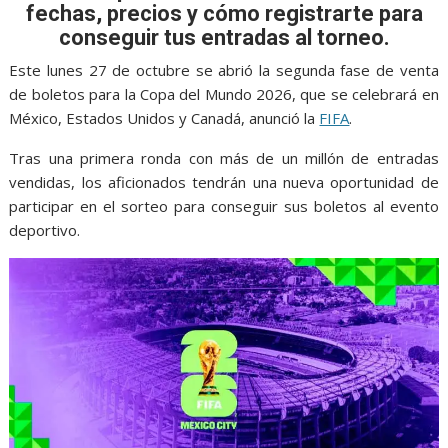
e
t
i
t
s
p
e
r
fechas, precios y cómo registrarte para
b
t
l
s
e
e
g
e
conseguir tus entradas al torneo.
o
e
A
n
r
Este lunes 27 de octubre se abrió la segunda fase de venta
o
r
p
g
a
de boletos para la Copa del Mundo 2026, que se celebrará en
México, Estados Unidos y Canadá, anunció la
FIFA
.
k
p
e
m
r
Tras una primera ronda con más de un millón de entradas
vendidas, los aficionados tendrán una nueva oportunidad de
participar en el sorteo para conseguir sus boletos al evento
deportivo.