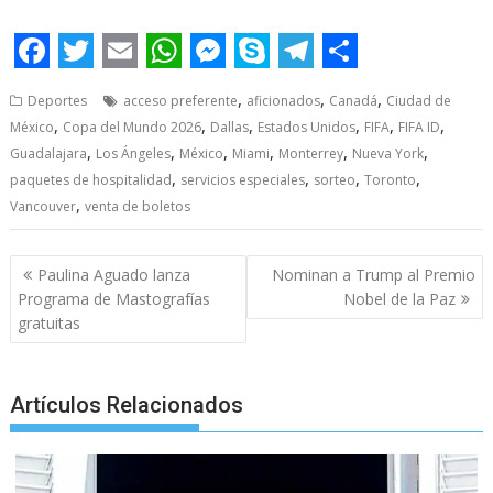
abre
F
T
E
W
M
S
T
S
,
,
,
Deportes
acceso preferente
aficionados
Canadá
Ciudad de
a
w
m
h
e
k
e
h
,
,
,
,
,
,
México
Copa del Mundo 2026
Dallas
Estados Unidos
FIFA
FIFA ID
c
i
a
a
s
y
l
a
,
,
,
,
,
,
Guadalajara
Los Ángeles
México
Miami
Monterrey
Nueva York
e
t
i
t
,
s
p
e
,
r
,
,
paquetes de hospitalidad
servicios especiales
sorteo
Toronto
,
Vancouver
venta de boletos
b
t
l
s
e
e
g
e
o
e
A
n
r
Post
Paulina Aguado lanza
Nominan a Trump al Premio
o
r
p
g
a
navigation
Programa de Mastografías
Nobel de la Paz
k
p
e
m
gratuitas
r
Artículos Relacionados