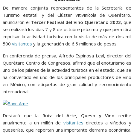
e
t
i
t
s
p
e
r
De manera conjunta representantes de la Secretaría de
b
t
l
s
e
e
g
e
Turismo estatal, y del Clúster Vitivinícola de Querétaro,
o
e
A
n
r
anunciaron el
Tercer Festival del Vino Queretano 2023
, que
o
r
p
g
a
se realizará los días 7 y 8 de octubre próximo y que permitirá
impulsar la actividad turística con la visita de más de dos mil
k
p
e
m
500
visitantes
y la generación de 6.5 millones de pesos.
r
En conferencia de prensa, Alfredo Espinosa Leal, director del
Querétaro Centro de Congresos, afirmó que el enoturismo es
uno de los pilares de la actividad turística en el estado, que se
ha convertido en uno de los principales productores de vino
en México, con etiquetas de gran calidad y reconocimiento
internacional.
Destacó que la
Ruta del Arte, Queso y Vino
recibe
anualmente a un millón de
visitantes
directos a viñedos y
queserías, que reportan una importante derrama económica.