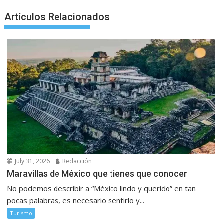
r
Artículos Relacionados
July 31, 2026
Redacción
Maravillas de México que tienes que conocer
No podemos describir a “México lindo y querido” en tan
pocas palabras, es necesario sentirlo y...
Turismo