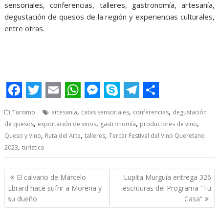
sensoriales, conferencias, talleres, gastronomía, artesanía,
degustación de quesos de la región y experiencias culturales,
entre otras.
F
T
E
W
M
S
T
S
,
,
,
Turismo
artesanía
catas sensoriales
conferencias
degustación
a
w
m
h
e
k
e
h
,
,
,
,
de quesos
exportación de vinos
gastronomía
productores de vino
c
i
a
a
s
y
l
a
,
,
,
Queso y Vino
Ruta del Arte
talleres
Tercer Festival del Vino Queretano
e
,
t
i
t
s
p
e
r
2023
turística
b
t
l
s
e
e
g
e
Post
El calvario de Marcelo
Lupita Murguía entrega 326
o
e
A
n
r
navigation
Ebrard hace sufrir a Morena y
escrituras del Programa “Tu
o
r
p
g
a
su dueño
Casa”
k
p
e
m