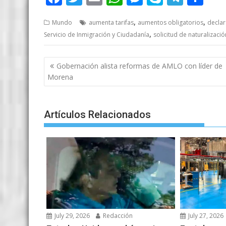
ac
w
m
h
e
k
el
h
,
,
Mundo
aumenta tarifas
aumentos obligatorios
declar
e
itt
ai
at
ss
y
e
ar
,
Servicio de Inmigración y Ciudadanía
solicitud de naturalizació
b
er
l
s
e
p
gr
e
o
A
n
e
a
Post
Gobernación alista reformas de AMLO con líder de
o
p
g
m
navigation
Morena
k
p
er
Artículos Relacionados
July 29, 2026
Redacción
July 27, 2026