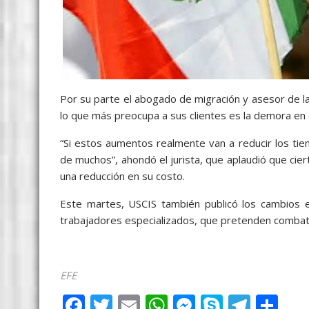
Por su parte el abogado de migración y asesor de l
lo que más preocupa a sus clientes es la demora en 
“Si estos aumentos realmente van a reducir los tiem
de muchos”, ahondó el jurista, que aplaudió que cie
una reducción en su costo.
Este martes, USCIS también publicó los cambios 
trabajadores especializados, que pretenden combati
Estados Unidos Estados Unidos
EFE
F
T
E
W
M
S
T
S