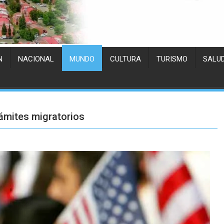
N
NACIONAL
MUNDO
CULTURA
TURISMO
SALU
ámites migratorios