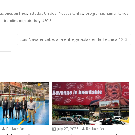
,
,
,
,
aciones en línea
Estados Unidos
Nuevas tarifas
programas humanitarios
,
,
n
trámites migratorios
USCIS
Luis Nava encabeza la entrega aulas en la Técnica 12
Redacción
July 27, 2026
Redacción