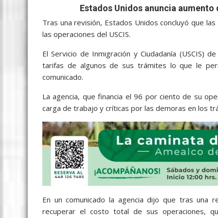
b
er
l
s
e
p
gr
e
Estados Unidos anuncia aumento de
o
A
n
e
a
Tras una revisión, Estados Unidos concluyó que las 
o
p
g
m
las operaciones del USCIS.
k
p
er
El Servicio de Inmigración y Ciudadanía (USCIS) de
tarifas de algunos de sus trámites lo que le pe
comunicado.
La agencia, que financia el 96 por ciento de su ope
carga de trabajo y críticas por las demoras en los tr
En un comunicado la agencia dijo que tras una re
recuperar el costo total de sus operaciones, qu