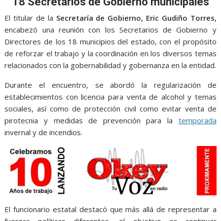
e
t
i
t
s
p
e
r
18 Secretarios de Gobierno municipales
b
t
l
s
e
e
g
e
El titular de la
Secretaría de Gobierno, Eric Gudiño Torres,
o
e
A
n
r
encabezó una reunión con los Secretarios de Gobierno y
Directores de los 18 municipios del estado, con el propósito
o
r
p
g
a
de reforzar el trabajo y la coordinación en los diversos temas
k
p
e
m
relacionados con la gobernabilidad y gobernanza en la entidad.
r
Durante el encuentro, se abordó la regularización de
establecimientos con licencia para venta de alcohol y temas
sociales, así como de protección civil como evitar venta de
pirotecnia y medidas de prevención para la
temporada
invernal y de incendios.
El funcionario estatal destacó que más allá de representar a