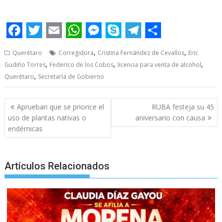
Eric Gudiño Eric Gudiño Eric Gudiño Eric Gudiño
F
T
E
W
M
S
T
S
,
,
Querétaro
Corregidora
Cristina Fernández de Cevallos
Eric
a
w
m
h
e
k
e
h
,
,
,
Gudiño Torres
Federico de los Cobos
licencia para venta de alcohol
c
i
a
a
s
y
l
a
,
Querétaro
Secretaría de Gobierno
e
t
i
t
s
p
e
r
Post
b
t
l
s
e
e
g
e
Aprueban que se priorice el
RUBA festeja su 45
navigation
uso de plantas nativas o
aniversario con causa
o
e
A
n
r
endémicas
o
r
p
g
a
k
p
e
m
Artículos Relacionados
r