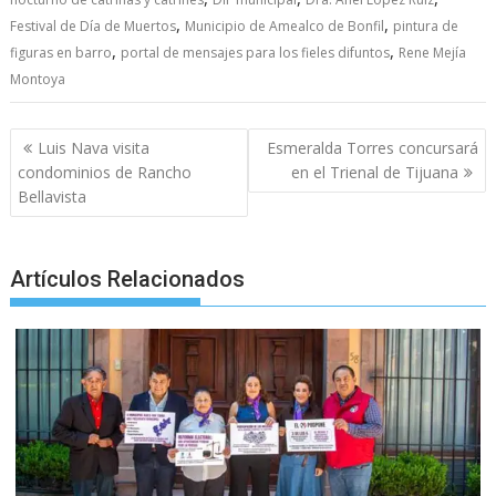
b
er
l
s
e
p
gr
e
,
,
Festival de Día de Muertos
Municipio de Amealco de Bonfil
pintura de
o
A
n
e
a
,
,
figuras en barro
portal de mensajes para los fieles difuntos
Rene Mejía
Montoya
o
p
g
m
k
p
er
Post
Luis Nava visita
Esmeralda Torres concursará
navigation
condominios de Rancho
en el Trienal de Tijuana
Bellavista
Artículos Relacionados