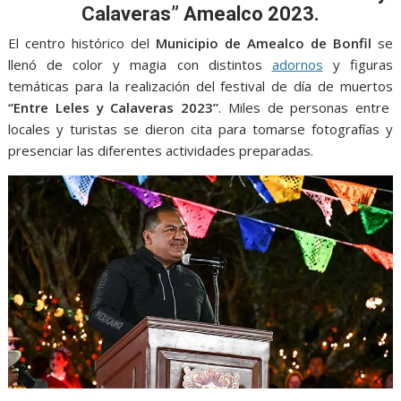
o
A
n
e
a
Calaveras” Amealco 2023.
o
p
g
m
El centro histórico del
Municipio de Amealco de Bonfil
se
k
p
er
llenó de color y magia con distintos
adornos
y figuras
temáticas para la realización del festival de día de muertos
“Entre Leles y Calaveras 2023”
. Miles de personas entre
locales y turistas se dieron cita para tomarse fotografías y
presenciar las diferentes actividades preparadas.