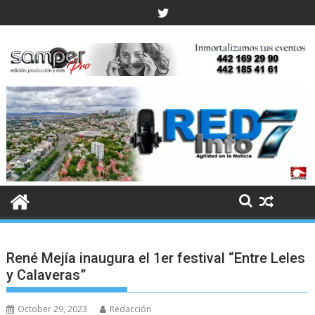
Skip
to
content
René Mejía inaugura el 1er festival “Entre Leles
y Calaveras”
October 29, 2023
Redacción