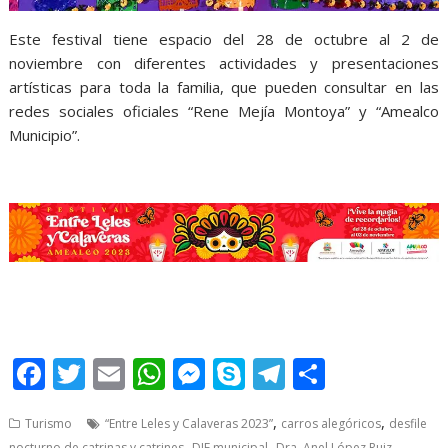
Este festival tiene espacio del 28 de octubre al 2 de
noviembre con diferentes actividades y presentaciones
artísticas para toda la familia, que pueden consultar en las
redes sociales oficiales “Rene Mejía Montoya” y “Amealco
Municipio”.
F
T
E
W
M
S
T
S
ac
w
m
h
e
k
el
h
,
,
Turismo
“Entre Leles y Calaveras 2023”
carros alegóricos
desfile
e
itt
ai
at
ss
y
e
ar
,
,
,
nocturno de catrinas y catrines
DIF municipal
Dra. Anel López Ruiz