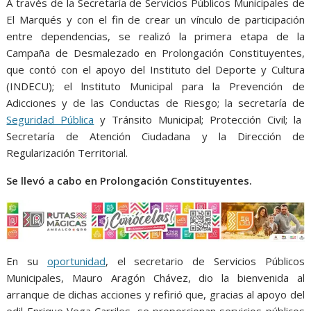
o
p
g
m
A través de la Secretaría de Servicios Públicos Municipales de
El Marqués y con el fin de crear un vínculo de participación
k
p
er
entre dependencias, se realizó la primera etapa de la
Campaña de Desmalezado en Prolongación Constituyentes,
que contó con el apoyo del Instituto del Deporte y Cultura
(INDECU); el lnstituto Municipal para la Prevención de
Adicciones y de las Conductas de Riesgo; la secretaría de
Seguridad Pública
y Tránsito Municipal; Protección Civil; la
Secretaría de Atención Ciudadana y la Dirección de
Regularización Territorial.
Se llevó a cabo en Prolongación Constituyentes.
En su
oportunidad
, el secretario de Servicios Públicos
Municipales, Mauro Aragón Chávez, dio la bienvenida al
arranque de dichas acciones y refirió que, gracias al apoyo del