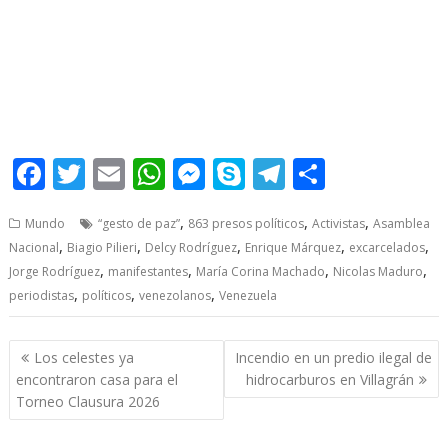
chavista, chavista, chavista, chavista, chavista, chavista,
chavista, chavista,
F
T
E
W
M
S
T
S
ac
w
m
h
e
k
el
h
,
,
,
Mundo
“gesto de paz”
863 presos políticos
Activistas
Asamblea
e
itt
ai
at
ss
y
e
ar
,
,
,
,
,
Nacional
Biagio Pilieri
Delcy Rodríguez
Enrique Márquez
excarcelados
b
er
l
s
e
p
gr
e
,
,
,
,
Jorge Rodríguez
manifestantes
María Corina Machado
Nicolas Maduro
o
A
n
e
a
,
,
,
periodistas
políticos
venezolanos
Venezuela
o
p
g
m
Post
k
p
er
Los celestes ya
Incendio en un predio ilegal de
navigation
encontraron casa para el
hidrocarburos en Villagrán
Torneo Clausura 2026