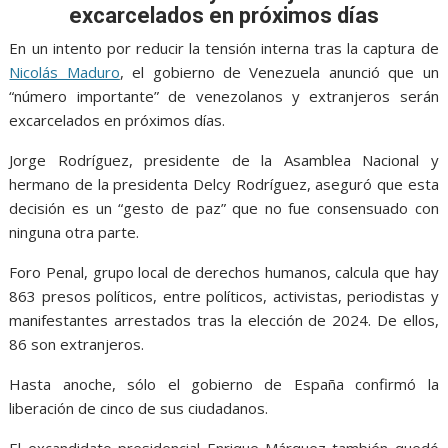
o
p
g
m
excarcelados en próximos días
k
p
er
En un intento por reducir la tensión interna tras la captura de
Nicolás Maduro
, el gobierno de Venezuela anunció que un
“número importante” de venezolanos y extranjeros serán
excarcelados en próximos días.
Jorge Rodríguez, presidente de la Asamblea Nacional y
hermano de la presidenta Delcy Rodríguez, aseguró que esta
decisión es un “gesto de paz” que no fue consensuado con
ninguna otra parte.
Foro Penal, grupo local de derechos humanos, calcula que hay
863 presos políticos, entre políticos, activistas, periodistas y
manifestantes arrestados tras la elección de 2024. De ellos,
86 son extranjeros.
Hasta anoche, sólo el gobierno de España confirmó la
liberación de cinco de sus ciudadanos.
El excandidato presidencial Enrique Márquez también quedó