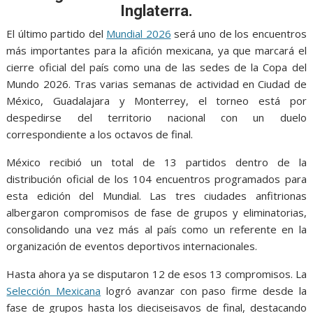
o
A
n
e
a
Inglaterra.
o
p
g
m
El último partido del
Mundial 2026
será uno de los encuentros
k
p
er
más importantes para la afición mexicana, ya que marcará el
cierre oficial del país como una de las sedes de la Copa del
Mundo 2026. Tras varias semanas de actividad en Ciudad de
México, Guadalajara y Monterrey, el torneo está por
despedirse del territorio nacional con un duelo
correspondiente a los octavos de final.
México recibió un total de 13 partidos dentro de la
distribución oficial de los 104 encuentros programados para
esta edición del Mundial. Las tres ciudades anfitrionas
albergaron compromisos de fase de grupos y eliminatorias,
consolidando una vez más al país como un referente en la
organización de eventos deportivos internacionales.
Hasta ahora ya se disputaron 12 de esos 13 compromisos. La
Selección Mexicana
logró avanzar con paso firme desde la
fase de grupos hasta los dieciseisavos de final, destacando