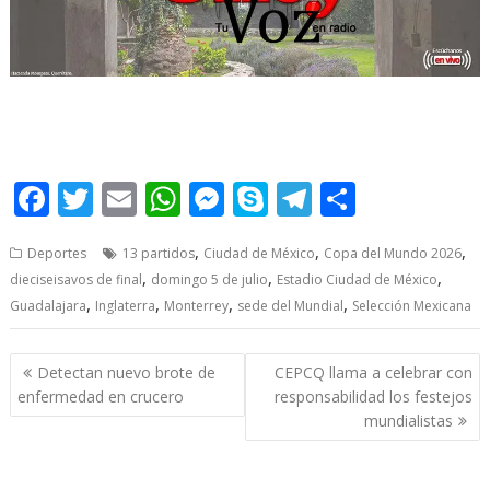
El domingo, El domingo, El domingo, El domingo, El domingo,
F
T
E
W
M
S
T
S
ac
w
m
h
e
k
el
h
,
,
,
Deportes
13 partidos
Ciudad de México
Copa del Mundo 2026
e
itt
ai
at
ss
y
e
ar
,
,
,
dieciseisavos de final
domingo 5 de julio
Estadio Ciudad de México
b
er
l
s
e
p
gr
e
,
,
,
,
Guadalajara
Inglaterra
Monterrey
sede del Mundial
Selección Mexicana
o
A
n
e
a
o
p
g
m
Post
Detectan nuevo brote de
CEPCQ llama a celebrar con
navigation
k
p
er
enfermedad en crucero
responsabilidad los festejos
mundialistas