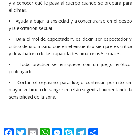
y a conocer qué le pasa al cuerpo cuando se prepara para
el clímax.
Ayuda a bajar la ansiedad y a concentrarse en el deseo
y la excitación sexual.
Baja el “rol de espectador”, es decir: ser espectador y
crítico de uno mismo que en el encuentro siempre es crítica
y devaluatoria de las capacidades amatorias/sexuales.
Toda práctica se enriquece con un juego erótico
prolongado.
Cortar el orgasmo para luego continuar permite un
mayor volumen de sangre en el área genital aumentando la
sensibilidad de la zona.
Edging, Edging, Edging, Edging, Edging
F
T
E
W
M
S
T
S