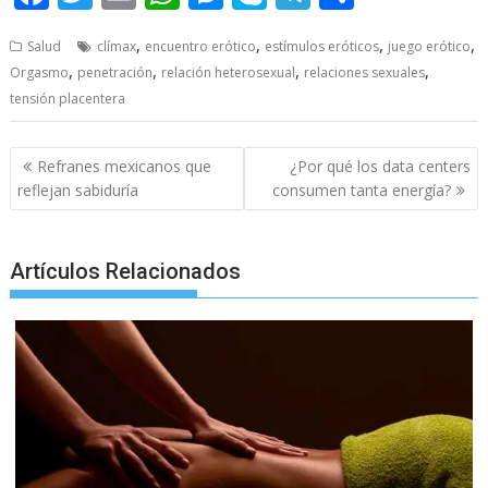
ac
w
m
h
e
k
el
h
,
,
,
,
Salud
clímax
encuentro erótico
estímulos eróticos
juego erótico
e
itt
ai
at
ss
y
e
ar
,
,
,
,
Orgasmo
penetración
relación heterosexual
relaciones sexuales
b
er
l
s
e
p
gr
e
tensión placentera
o
A
n
e
a
o
p
g
m
Post
Refranes mexicanos que
¿Por qué los data centers
navigation
k
p
er
reflejan sabiduría
consumen tanta energía?
Artículos Relacionados