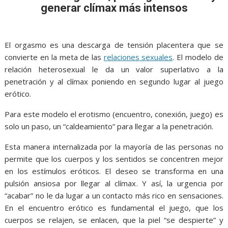
o
A
n
e
a
generar clímax más intensos
o
p
g
m
k
p
er
El orgasmo es una descarga de tensión placentera que se
convierte en la meta de las
relaciones sexuales
. El modelo de
relación heterosexual le da un valor superlativo a la
penetración y al clímax poniendo en segundo lugar al juego
erótico.
Para este modelo el erotismo (encuentro, conexión, juego) es
solo un paso, un “caldeamiento” para llegar a la penetración.
Esta manera internalizada por la mayoría de las personas no
permite que los cuerpos y los sentidos se concentren mejor
en los estímulos eróticos. El deseo se transforma en una
pulsión ansiosa por llegar al clímax. Y así, la urgencia por
“acabar” no le da lugar a un contacto más rico en sensaciones.
En el encuentro erótico es fundamental el juego, que los
cuerpos se relajen, se enlacen, que la piel “se despierte” y