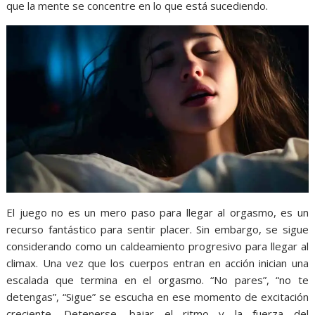
que la mente se concentre en lo que está sucediendo.
El juego no es un mero paso para llegar al orgasmo, es un
recurso fantástico para sentir placer. Sin embargo, se sigue
considerando como un caldeamiento progresivo para llegar al
climax. Una vez que los cuerpos entran en acción inician una
escalada que termina en el orgasmo. “No pares”, “no te
detengas”, “Sigue” se escucha en ese momento de excitación
creciente. Detenerse, bajar el ritmo y la fuerza del