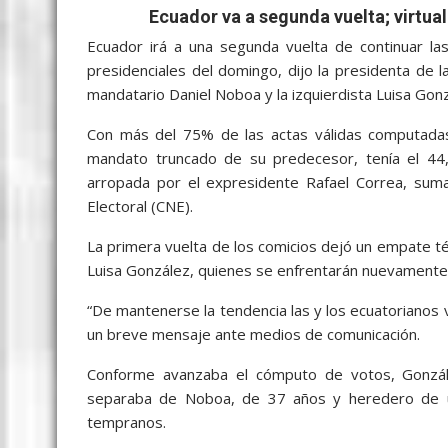
b
er
l
s
e
p
gr
e
Ecuador va a segunda vuelta; virtua
o
A
n
e
a
Ecuador irá a una segunda vuelta de continuar la
o
p
g
m
presidenciales del domingo, dijo la presidenta de 
k
p
er
mandatario Daniel Noboa y la izquierdista Luisa Go
Con más del 75% de las actas válidas computadas
mandato truncado de su predecesor, tenía el 44,
arropada por el expresidente Rafael Correa, suma
Electoral (CNE).
La primera vuelta de los comicios dejó un empate té
Luisa González, quienes se enfrentarán nuevamente e
“De mantenerse la tendencia las y los ecuatorianos v
un breve mensaje ante medios de comunicación.
Conforme avanzaba el cómputo de votos, Gonzále
separaba de Noboa, de 37 años y heredero de un
tempranos.