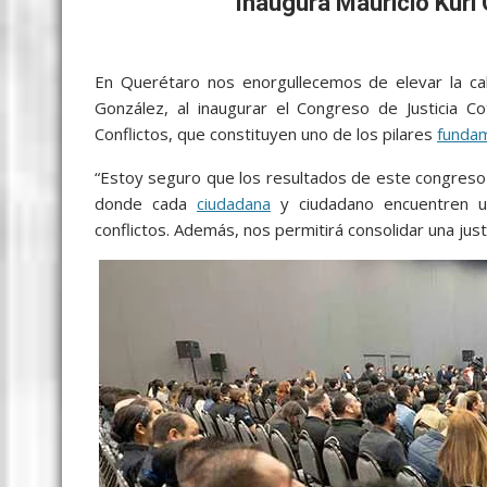
c
i
a
a
s
y
l
a
Inaugura Mauricio Kuri
e
t
i
t
s
p
e
r
b
t
l
s
e
e
g
e
En Querétaro nos enorgullecemos de elevar la cali
o
e
A
n
r
González, al inaugurar el Congreso de Justicia Co
Conflictos, que constituyen uno de los pilares
funda
o
r
p
g
a
k
p
e
m
“Estoy seguro que los resultados de este congreso l
donde cada
ciudadana
y ciudadano encuentren un
r
conflictos. Además, nos permitirá consolidar una justi