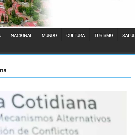
N
NACIONAL
MUNDO
CULTURA
TURISMO
SALU
ana