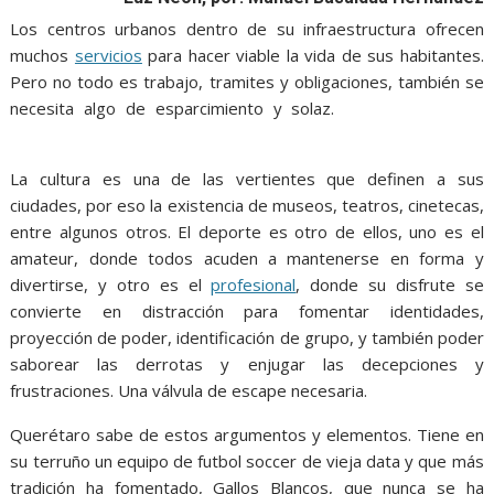
b
t
l
s
e
e
g
e
Los centros urbanos dentro de su infraestructura ofrecen
o
e
A
n
r
muchos
servicios
para hacer viable la vida de sus habitantes.
o
r
p
g
a
Pero no todo es trabajo, tramites y obligaciones, también se
necesita algo de esparcimiento y solaz.
k
p
e
m
De deportes, De
deportes, De deportes, De deportes, De deportes,
r
La cultura es una de las vertientes que definen a sus
ciudades, por eso la existencia de museos, teatros, cinetecas,
entre algunos otros. El deporte es otro de ellos, uno es el
amateur, donde todos acuden a mantenerse en forma y
divertirse, y otro es el
profesional
, donde su disfrute se
convierte en distracción para fomentar identidades,
proyección de poder, identificación de grupo, y también poder
saborear las derrotas y enjugar las decepciones y
frustraciones. Una válvula de escape necesaria.
Querétaro sabe de estos argumentos y elementos. Tiene en
su terruño un equipo de futbol soccer de vieja data y que más
tradición ha fomentado, Gallos Blancos, que nunca se ha