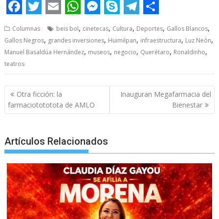
F
T
E
W
M
S
T
S
,
,
,
,
,
Columnas
beis bol
cinetecas
Cultura
Deportes
Gallos Blancos
a
w
m
h
e
k
e
h
,
,
,
,
,
Gallos Negros
grandes inversiones
Huimilpan
infraestructura
Luz Neón
c
i
a
a
s
y
l
a
,
,
,
,
,
Manuel Basaldúa Hernández
museos
negocio
Querétaro
Ronaldinho
e
t
i
t
s
p
e
r
teatros
b
t
l
s
e
e
g
e
Post
Otra ficción: la
Inauguran Megafarmacia del
o
e
A
n
r
navigation
farmaciotototota de AMLO
Bienestar
o
r
p
g
a
k
p
e
m
Artículos Relacionados
r