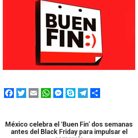
F
T
E
W
M
S
T
S
a
w
m
h
e
k
e
h
c
i
a
a
s
y
l
a
México celebra el ‘Buen Fin’ dos semanas
e
t
i
t
s
p
e
r
antes del Black Friday para impulsar el