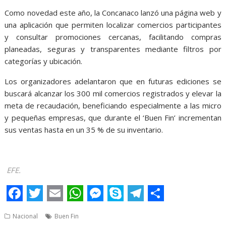
Como novedad este año, la Concanaco lanzó una página web y
una aplicación que permiten localizar comercios participantes
y consultar promociones cercanas, facilitando compras
planeadas, seguras y transparentes mediante filtros por
categorías y ubicación.
Los organizadores adelantaron que en futuras ediciones se
buscará alcanzar los 300 mil comercios registrados y elevar la
meta de recaudación, beneficiando especialmente a las micro
y pequeñas empresas, que durante el ‘Buen Fin’ incrementan
sus ventas hasta en un 35 % de su inventario.
EFE.
F
T
E
W
M
S
T
S
Nacional
Buen Fin
a
w
m
h
e
k
e
h