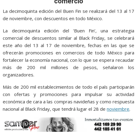
comercio
b
t
l
s
e
e
g
e
o
e
A
n
r
La decimoquinta edición del Buen Fin se realizará del 13 al 17
de noviembre, con descuentos en todo México.
o
r
p
g
a
k
p
e
m
La decimoquinta edición del ‘Buen Fin’, una estrategia
comercial de descuentos similar al Black Friday, se celebrará
r
este año del 13 al 17 de noviembre, fechas en las que se
ofrecerán promociones en comercios de todo México para
fortalecer la economía nacional, con lo que se espera recaudar
más de 200 mil millones de pesos, señalaron los
organizadores.
Más de 200 mil establecimientos de todo el país participarán
con ofertas y promociones para impulsar su actividad
económica de cara a las compras navideñas y como respuesta
nacional al Black Friday, que tendrá lugar el 28 de
noviembre
.