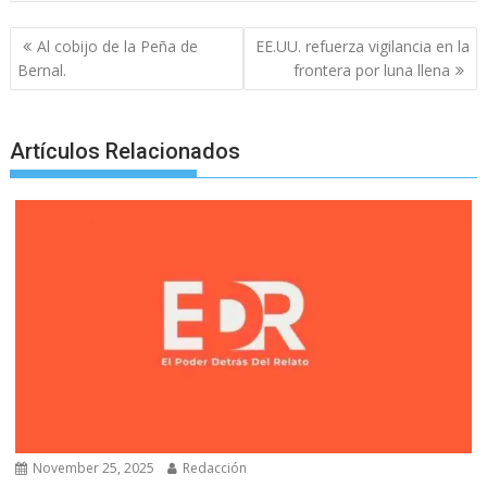
c
i
a
a
s
y
l
a
Post
Al cobijo de la Peña de
EE.UU. refuerza vigilancia en la
e
t
i
t
s
p
e
r
navigation
Bernal.
frontera por luna llena
b
t
l
s
e
e
g
e
o
e
A
n
r
Artículos Relacionados
o
r
p
g
a
k
p
e
m
r
November 25, 2025
Redacción