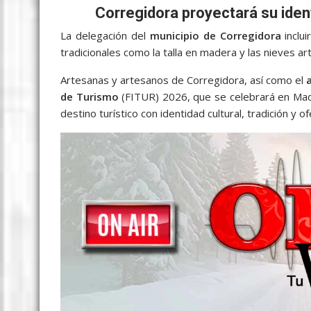
b
er
l
s
e
p
gr
e
Corregidora proyectará su ident
o
A
n
e
a
La delegación del
municipio de Corregidora
inclui
o
p
g
m
tradicionales como la talla en madera y las nieves ar
k
p
er
Artesanas y artesanos de Corregidora, así como el
de Turismo
(FITUR) 2026, que se celebrará en Madr
destino turístico con identidad cultural, tradición y 