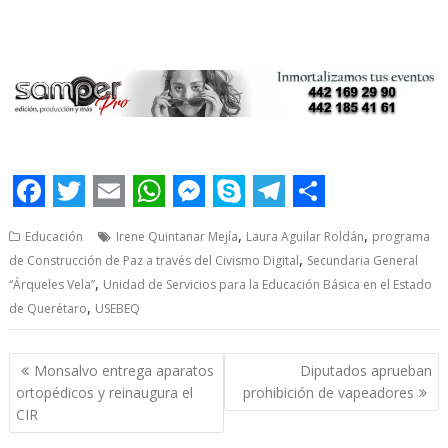
Construcción de, Construcción de, Construcción de,
Construcción de
F
T
E
W
M
S
T
S
,
,
Educación
Irene Quintanar Mejía
Laura Aguilar Roldán
programa
a
w
m
h
e
k
e
h
,
de Construcción de Paz a través del Civismo Digital
Secundaria General
c
i
a
a
s
y
l
a
,
“Árqueles Vela”
Unidad de Servicios para la Educación Básica en el Estado
e
t
,
i
t
s
p
e
r
de Querétaro
USEBEQ
b
t
l
s
e
e
g
e
Post
Monsalvo entrega aparatos
Diputados aprueban
o
e
A
n
r
navigation
ortopédicos y reinaugura el
prohibición de vapeadores
o
r
p
g
a
CIR
k
p
e
m