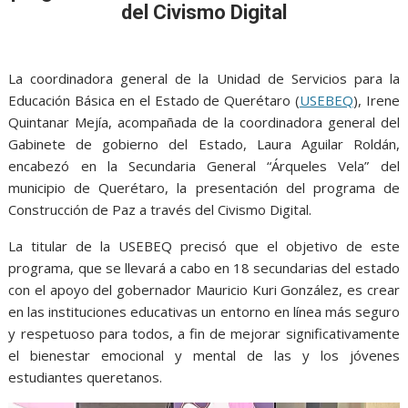
e
t
i
t
s
p
e
r
del Civismo Digital
b
t
l
s
e
e
g
e
o
e
A
n
r
La coordinadora general de la Unidad de Servicios para la
o
r
p
g
a
Educación Básica en el Estado de Querétaro (
USEBEQ
), Irene
k
p
e
m
Quintanar Mejía, acompañada de la coordinadora general del
r
Gabinete de gobierno del Estado, Laura Aguilar Roldán,
encabezó en la Secundaria General “Árqueles Vela” del
municipio de Querétaro, la presentación del programa de
Construcción de Paz a través del Civismo Digital.
La titular de la USEBEQ precisó que el objetivo de este
programa, que se llevará a cabo en 18 secundarias del estado
con el apoyo del gobernador Mauricio Kuri González, es crear
en las instituciones educativas un entorno en línea más seguro
y respetuoso para todos, a fin de mejorar significativamente
el bienestar emocional y mental de las y los jóvenes
estudiantes queretanos.