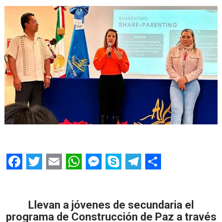
F
T
E
W
M
S
T
S
a
w
m
h
e
k
e
h
c
i
a
a
s
y
l
a
Llevan a jóvenes de secundaria el
programa de Construcción de Paz a través