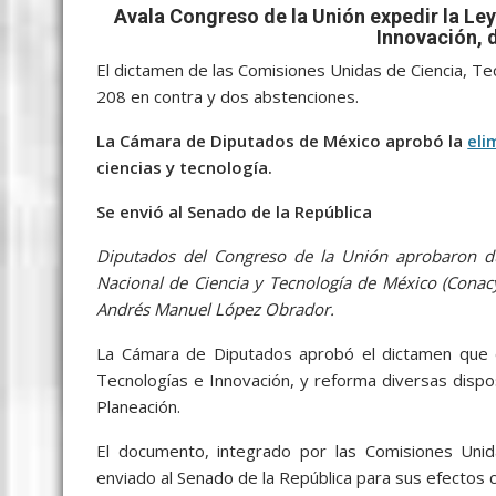
c
i
a
a
s
y
l
a
Avala Congreso de la Unión
expedir la Le
e
t
i
t
s
p
e
r
Innovación, 
El dictamen de las Comisiones Unidas de Ciencia, Tec
b
t
l
s
e
e
g
e
208 en contra y dos abstenciones.
o
e
A
n
r
La Cámara de Diputados de México aprobó la
o
r
p
g
a
eli
ciencias y tecnología.
k
p
e
m
Se envió al Senado de la República
r
Diputados del Congreso de la Unión aprobaron dur
Nacional de Ciencia y Tecnología de México (Conacy
Andrés Manuel López Obrador.
La Cámara de Diputados aprobó el dictamen que e
Tecnologías e Innovación, y reforma diversas dispo
Planeación.
El documento, integrado por las Comisiones Unida
enviado al Senado de la República para sus efectos c