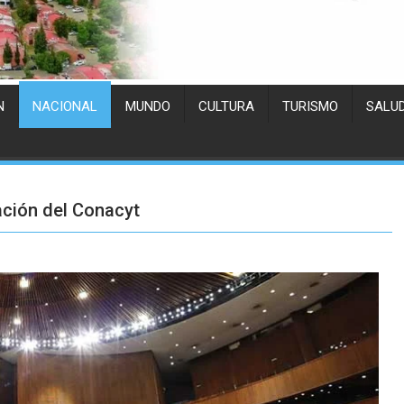
N
NACIONAL
MUNDO
CULTURA
TURISMO
SALU
ación del Conacyt