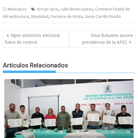
ac
w
m
h
e
k
el
h
,
,
Municipios
Arroyo Seco
calle Benito Juárez
Comisión Estatal de
e
itt
ai
at
ss
y
e
ar
,
,
,
Infraestructura
Movilidad
Purísima de Arista
Sonia Carrillo Rosillo
b
er
l
s
e
p
gr
e
o
A
n
e
a
Post
Hiper activismo electoral
Dina Boluarte asume
o
p
g
m
navigation
fuera de control
presidencia de la APEC
k
p
er
Artículos Relacionados