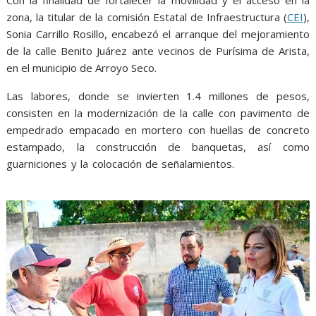
o
p
g
m
zona, la titular de la comisión Estatal de Infraestructura (
CEI
),
k
p
er
Sonia Carrillo Rosillo, encabezó el arranque del mejoramiento
de la calle Benito Juárez ante vecinos de Purísima de Arista,
en el municipio de Arroyo Seco.
Las labores, donde se invierten 1.4 millones de pesos,
consisten en la modernización de la calle con pavimento de
empedrado empacado en mortero con huellas de concreto
estampado, la construcción de banquetas, así como
guarniciones y la colocación de señalamientos.
obra vial, obra
vial, obra vial