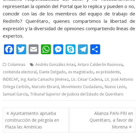
representan la opinión del Portal que lo replica y pueden o no,
coincidir con las de los miembros del equipo de trabajo de
RedInfo7 Querétaro., quienes compartimos la libertad de
expresión y la diversidad de opiniones compartiendo líneas de
expertos.
F
T
E
W
M
S
T
S
ac
w
m
h
e
k
el
h
,
,
Columnas
Andrés González Arias
Arturo Calderón Ruonova
e
itt
ai
at
ss
y
e
ar
,
,
,
,
contienda electoral
Dante Delgado
ex magistrado
ex présidente
b
er
l
s
e
p
gr
e
,
,
,
INDECAP
Ing. Karla Camacho Jiménez
Lic. César Cadena
Lic. José Antonio
o
A
n
e
a
,
,
,
,
Ortega Cerbón
Marcelo Ebrard
Movimiento Ciudadano
Nuevo León
,
Samuel García
Tribunal Superior de Justicia del Estado de Querétaro
o
p
g
m
k
p
er
Post
Ayuntamiento aprueba
Alianza PAN-PRI en
navigation
construcción de pérgola en
Querétaro, a favor de
Plaza las Américas
Morena