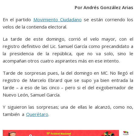
o
A
n
e
a
o
p
g
Por Andrés González Arias
m
k
p
er
En el partido
Movimiento Ciudadano
se están corriendo los
velos de la contienda electoral.
La tarde de este domingo, corrió el velo mayor, con el
registro definitivo del Lic. Samuel García como precandidato a
la presidencia de la república, que no va solo, sino le
acompañan otros cuatro aspirantes más en ese intento.
Tarde de sorpresas pues, la del domingo en MC. No llegó el
registro de Marcelo Ebrard que se supo ya bien entrada la
tarde – a eso de las cinco – pero si el del exgobernador de
Nuevo León, Samuel García.
Y siguieron las sorpresas; una de ellas le alcanzó, como no,
también a
Querétaro
.
venia, venia, venia, venia, venia, venia,
venia