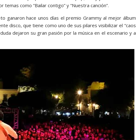
or temas como “Bailar contigo” y “Nuestra canción”.
rieto ganaron hace unos días el premio Grammy al mejor álbum
ente disco, que tiene como uno de sus pilares visibilizar el “caos
n duda dejaron su gran pasión por la música en el escenario y a