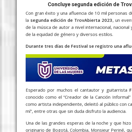
c
i
a
a
s
y
l
a
Concluye segunda edición de Trov
e
t
i
t
s
p
e
r
Con gran éxito y una afluencia de 10 mil personas du
b
t
l
s
e
e
g
e
la
segunda edición de TrovAbierta 2023
, un eve
de la música de autor a nivel internacional, nacional
o
e
A
n
r
de la equidad de género y diversos estilos.
o
r
p
g
a
Durante tres días de Festival se registro una afl
k
p
e
m
r
Esperado por muchos el cantautor y guitarrista
F
conocido como el “Creador de la Canción Informal”
como artista independiente, deleitó al público con 
mí”, entre otras que sin duda disfruto la audiencia.
Una de las grandes esperas de la noche y que hizo 
originario de Bogotá, Colombia, Monsieur Periné, qui