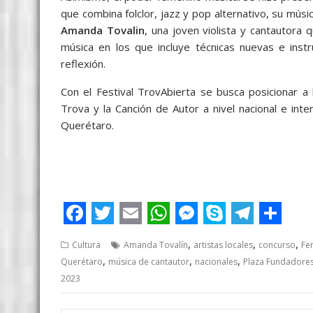
que combina folclor, jazz y pop alternativo, su músi
Amanda Tovalin
, una joven violista y cantautor
música en los que incluye técnicas nuevas e inst
reflexión.
Con el Festival TrovAbierta se busca posicionar a
Trova y la Canción de Autor a nivel nacional e int
Querétaro.
Con gran Con gran Con gran
F
T
E
W
M
S
T
S
,
,
,
Cultura
Amanda Tovalín
artistas locales
concurso
Fe
a
w
m
h
e
k
e
h
,
,
,
Querétaro
música de cantautor
nacionales
Plaza Fundadore
c
i
a
a
s
y
l
a
2023
e
t
i
t
s
p
e
r