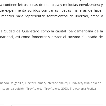
ca contiene letras llenas de nostalgia y melodías envolventes; y
a que experimenta sonidos con varias nuevas maneras de hacer
rumentos para representar sentimientos de libertad, amor y
 la Ciudad de Querétaro como la capital Iberoamericana de la
ernacional, así como fomentar y atraer el turismo al Estado de
,
,
,
,
rnando Delgadillo
Héctor Gómez
internacionales
Luis Nava
Municipio de
,
,
,
,
s
segunda edición
TrovAbierta
TrovAbierta 2023
TrovAbierta Festival